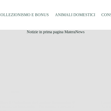
COLLEZIONISMO E BONUS
ANIMALI DOMESTICI
CONS
Notizie in prima pagina MateraNews
Offerte
tillvex® Ombrellone da Giardino Rettangolare Ø
Casar
330 cm con Manovella – Decentrato, Girevole a
Acacia