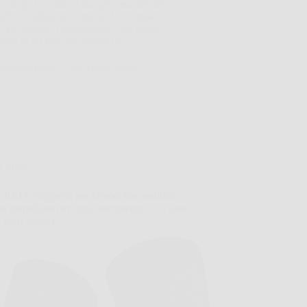
o dopo la sauna o una giornata intensa.
ia® 2x Sdraio a Dondolo JAVA nasce
o per questo, trasformando uno spazio
nque in un piccolo angolo di…
MateraNews
26 Marzo 2026
Offerte
LIX Supporto per Ginocchio: stabilità e
vo immediato per ogni movimento, in 1 paio
 nero taglia L