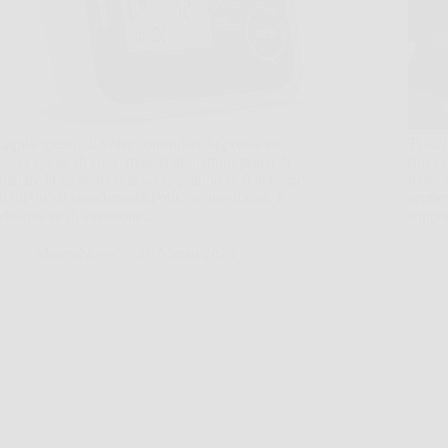
Capita spesso di voler controllare la pressione
Ti alz
senza uscire di casa, magari al mattino prima di
finisc
iniziare la giornata o la sera, quando ci si accorge
tensio
di un po’ di stanchezza in più. In questi casi, il
sentir
Misuratore di Pressione…
suppor
MateraNews
26 Marzo 2026