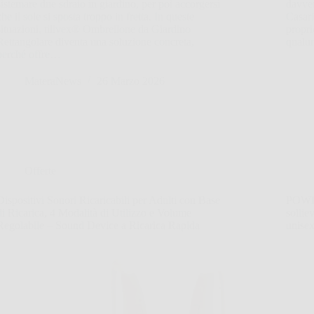
sistemare due sdraio in giardino, per poi accorgersi
davver
che il sole si sposta troppo in fretta. In queste
Casar
situazioni, tillvex® Ombrellone da Giardino
propri
Rettangolare diventa una soluzione concreta,
qualu
perché offre…
MateraNews
26 Marzo 2026
Offerte
Dispositivi Sonori Ricaricabili per Adulti con Base
POWER
di Ricarica, 4 Modalità di Utilizzo e Volume
sollie
Regolabile – Sound Device a Ricarica Rapida
unisex