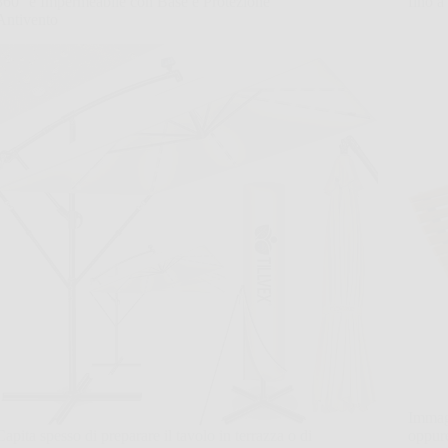
360° e Impermeabile con Base e Protezione
fino a
Antivento
Immagi
Capita spesso di preparare il tavolo in terrazza o di
oppure