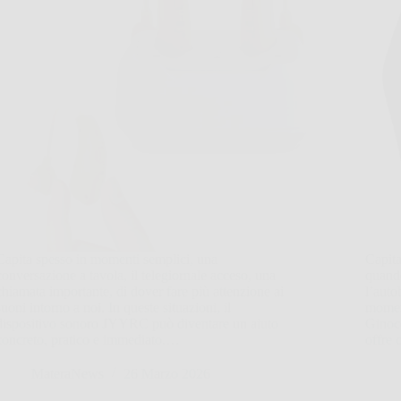
Capita spesso in momenti semplici, una
Capita
conversazione a tavola, il telegiornale acceso, una
quando
chiamata importante, di dover fare più attenzione ai
l’auto
suoni intorno a noi. In queste situazioni, il
momen
dispositivo sonoro JYYRC può diventare un aiuto
Ginocc
concreto, pratico e immediato.…
offre
MateraNews
26 Marzo 2026