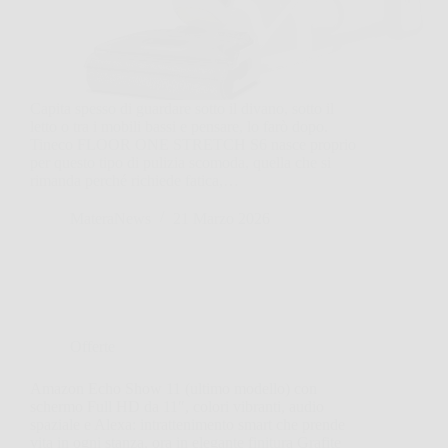
Capita spesso di guardare sotto il divano, sotto il
letto o tra i mobili bassi e pensare, lo farò dopo.
Tineco FLOOR ONE STRETCH S6 nasce proprio
per questo tipo di pulizia scomoda, quella che si
rimanda perché richiede fatica,…
MateraNews
21 Marzo 2026
Offerte
Amazon Echo Show 11 (ultimo modello) con
schermo Full HD da 11″, colori vibranti, audio
spaziale e Alexa: intrattenimento smart che prende
vita in ogni stanza, ora in elegante finitura Grafite