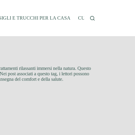
IGLI E TRUCCHI PER LA CASA
CUCINA E RICETTE
G
trattamenti rilassanti immersi nella natura. Questo
Nei post associati a questo tag, i lettori possono
insegna del comfort e della salute.