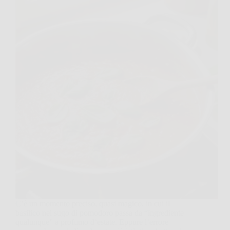
C’è un momento preciso, quasi magico, in cui il
basilico nel sugo di pomodoro passa da “ingrediente
qualunque” a profumo d’estate. Eppure l’errore