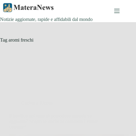
Salta
al
contenuto
Notizie aggiornate, rapide e affidabili dal mondo
Tag
aromi freschi
Cucina e Ricette
Il basilico nel sugo di pomodoro quando va
aggiunto? Scopri se anche tu commetti l’errore
comune!