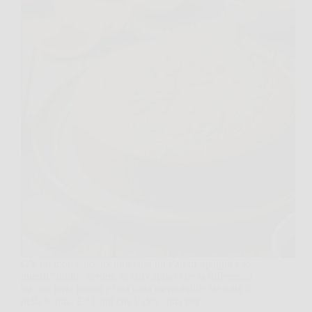
C’è un momento, mentre tagli un Pan di Spagna e lo
guardi “nudo” dentro, in cui capisci che la differenza
tra una torta buona e una torta memorabile sta tutta lì:
nella bagna. Ed è qui che l’idea “una per…