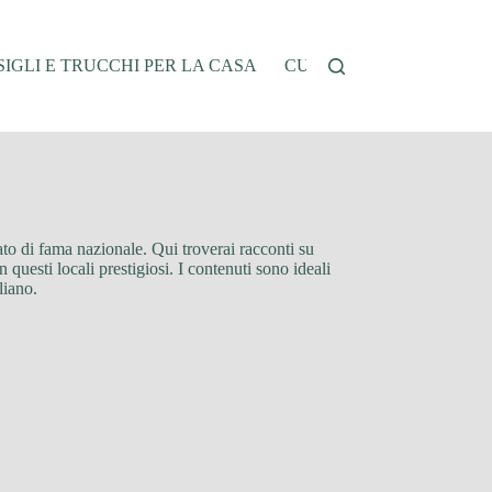
IGLI E TRUCCHI PER LA CASA
CUCINA E RICETTE
G
ato di fama nazionale. Qui troverai racconti su
n questi locali prestigiosi. I contenuti sono ideali
liano.