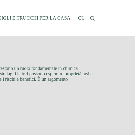
IGLI E TRUCCHI PER LA CASA
CUCINA E RICETTE
G
ivestono un ruolo fondamentale in chimica
to tag, i lettori possono esplorare proprietà, usi e
e i rischi e benefici. È un argomento