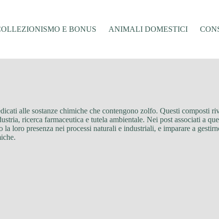
COLLEZIONISMO E BONUS
ANIMALI DOMESTICI
CONS
dedicati alle sostanze chimiche che contengono zolfo. Questi composti r
stria, ricerca farmaceutica e tutela ambientale. Nei post associati a ques
la loro presenza nei processi naturali e industriali, e imparare a gestirn
miche.