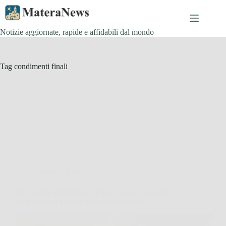
Salta
al
contenuto
Notizie aggiornate, rapide e affidabili dal mondo
Tag
condimenti finali
Cucina e Ricette
Hai sempre sbagliato a cucinare i piselli surgelati:
ecco il trucco per non farli diventare molli