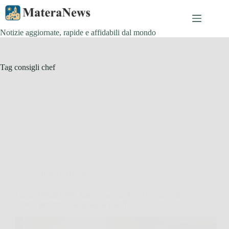
Salta
al
contenuto
Notizie aggiornate, rapide e affidabili dal mondo
Tag
consigli chef
Cucina e Ricette
La tua frittata viene bassa e secca? Ecco il trucco dei
cuochi per renderla altissima e soffice