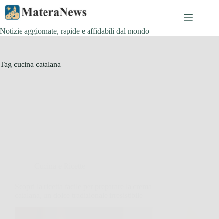
Salta
al
contenuto
Notizie aggiornate, rapide e affidabili dal mondo
Tag
cucina catalana
Cucina e Ricette
Scopri la ricetta facile per preparare la crema
catalana, un dolce tradizionale irresistibile