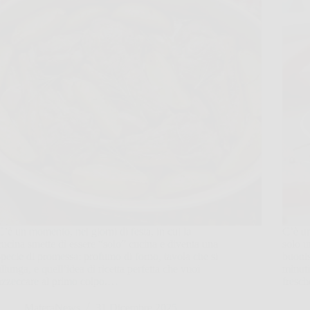
C’è un momento, nei giorni di festa, in cui la
C’è un
cucina smette di essere “solo” cucina e diventa una
solo u
specie di promessa: profumo di forno, tavola che si
buonis
allunga, e quell’idea di ricetta perfetta che vuoi
minuti
azzeccare al primo colpo.…
fresch
MateraNews
31 Dicembre 2025