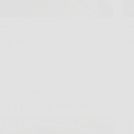
C’è un momento, quando apri il forno, in cui
Quante
capisci subito se hai centrato l’obiettivo: quel
soffice
profumo caldo, quasi “legnoso”, e la buccia che si
quasi 
apre come un fiore. Per anni ho pensato che le
arriva
castagne al forno venissero bene…
ingred
MateraNews
27 Gennaio 2026
Cucina e Ricette
Agnello al forno con patate e rosmarino: la ricetta
Dolce 
perfetta per i giorni di festa
soli 5