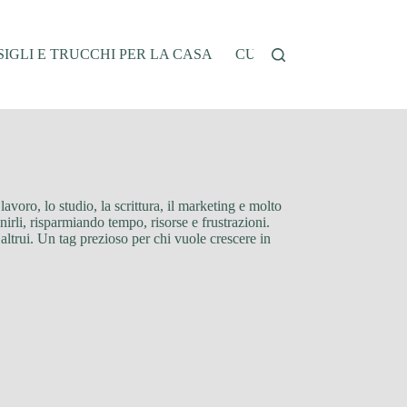
IGLI E TRUCCHI PER LA CASA
CUCINA E RICETTE
G
lavoro, lo studio, la scrittura, il marketing e molto
nirli, risparmiando tempo, risorse e frustrazioni.
altrui. Un tag prezioso per chi vuole crescere in