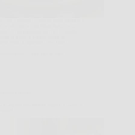
 volte ti sei detto, “stavolta viene altissima e
”, e poi ti ritrovi una frittata bassa, secca,
triste? Ci sono passato anch’io. La svolta
 quando smetti di pensare solo agli
ienti e inizi a ragionare come fanno…
MateraNews
14 Gennaio 2026
Cucina e Ricette
all’anguria: buonissimo, leggero e pronto in
 minuti!