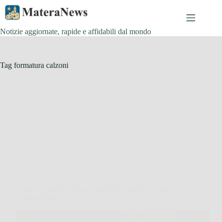
Salta
al
contenuto
Notizie aggiornate, rapide e affidabili dal mondo
Tag
formatura calzoni
Cucina e Ricette
Calzoni ripieni al forno: come farli morbidi e con il
ripieno filante