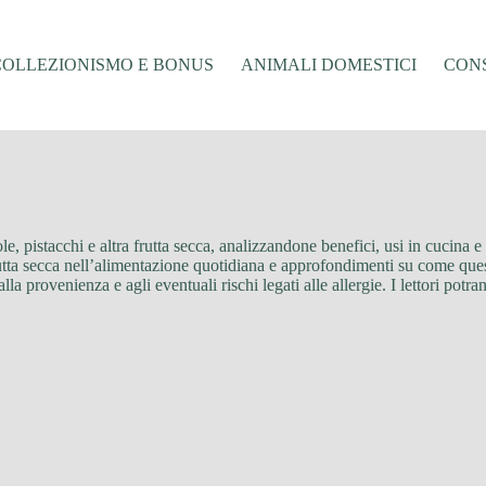
COLLEZIONISMO E BONUS
ANIMALI DOMESTICI
CONS
e, pistacchi e altra frutta secca, analizzandone benefici, usi in cucina e p
rutta secca nell’alimentazione quotidiana e approfondimenti su come ques
alla provenienza e agli eventuali rischi legati alle allergie. I lettori pot