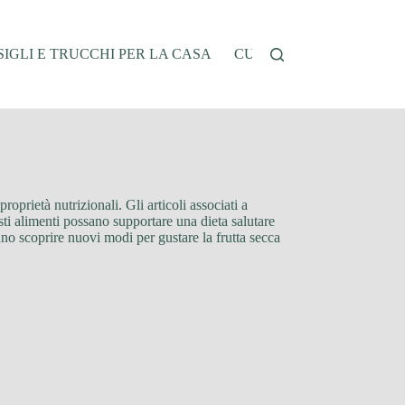
IGLI E TRUCCHI PER LA CASA
CUCINA E RICETTE
G
roprietà nutrizionali. Gli articoli associati a
ti alimenti possano supportare una dieta salutare
ranno scoprire nuovi modi per gustare la frutta secca