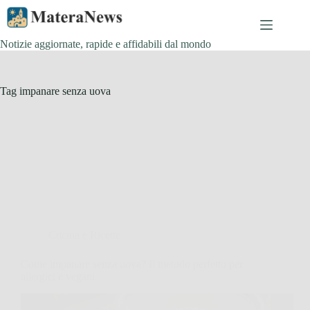
Salta
al
contenuto
Notizie aggiornate, rapide e affidabili dal mondo
Tag
impanare senza uova
Cucina e Ricette
Come impanare senza uova? Il metodo perfetto per
allergici e vegani