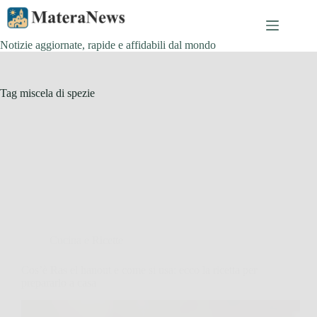
Salta
al
contenuto
Notizie aggiornate, rapide e affidabili dal mondo
Tag
miscela di spezie
Cucina e Ricette
Cos’è Ras el hanout e come si usa: ecco la ricetta per
prepararlo a casa