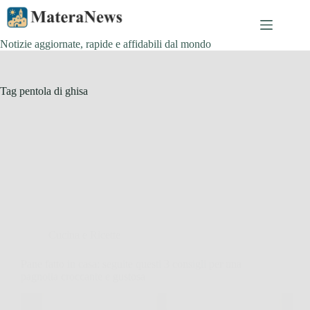
Salta
al
contenuto
Notizie aggiornate, rapide e affidabili dal mondo
Tag
pentola di ghisa
Cucina e Ricette
Pane fatto in casa: seguite questi 3 consigli per una
pagnotta croccante e gustosa