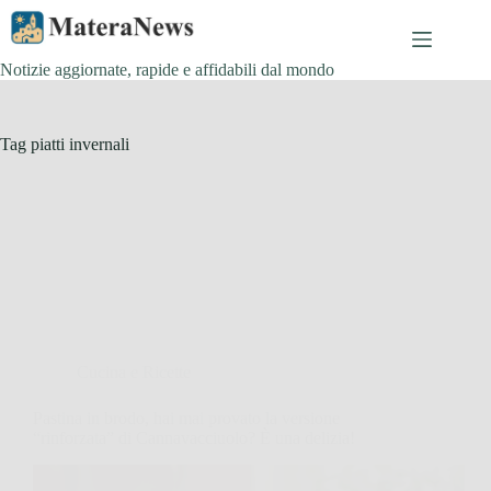
Salta
al
contenuto
Notizie aggiornate, rapide e affidabili dal mondo
Tag
piatti invernali
Cucina e Ricette
Pastina in brodo, hai mai provato la versione
“rinforzata” di Cannavacciuolo? È una delizia!