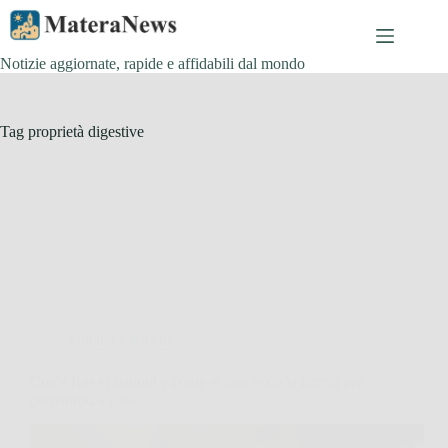
Salta
al
contenuto
Notizie aggiornate, rapide e affidabili dal mondo
Tag
proprietà digestive
Cucina e Ricette
Cos’è Ras el hanout e come si usa: ecco la ricetta per
prepararlo a casa