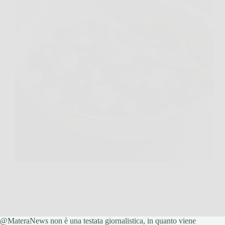
C’è un momento, soprattutto d’estate, in cui la voglia
di cucina si scontra con una sola certezza, non vuoi
accendere i fornelli più del necessario. Ed è lì che
l’insalata di riso Venere con salmone e avocado
diventa una piccola…
@MateraNews non è una testata giornalistica, in quanto viene
MateraNews
23 Dicembre 2025