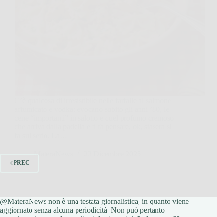
C’è qualcosa di irresistibile nelle farfalle al salmone
affumicato e vodka: evocano subito gli anni ’80, le
cene “importanti” in salotto e quel profumo cremoso
che arriva dalla padella e ti fa pensare, ok, stasera si
fa sul serio. La…
MateraNews
23 Dicembre 2025
PREC
@MateraNews non è una testata giornalistica, in quanto viene
aggiornato senza alcuna periodicità. Non può pertanto