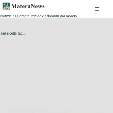
Salta
al
contenuto
Notizie aggiornate, rapide e affidabili dal mondo
Tag
ricette facili
Cucina e Ricette
Piadine veloci salva pranzo, pronte in 10 minuti e
piacciono a tutta la famiglia