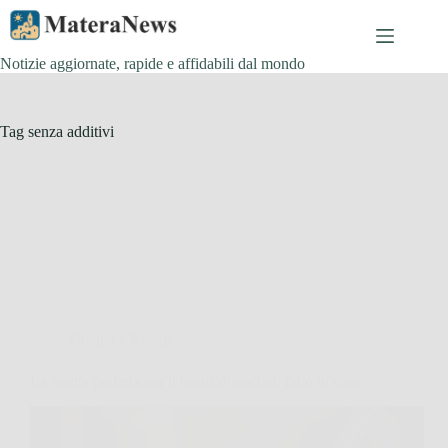
Salta
al
contenuto
Notizie aggiornate, rapide e affidabili dal mondo
Tag
senza additivi
Cucina e Ricette
La ricetta perfetta per il burro d’arachidi fatto in casa