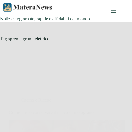
Salta
al
contenuto
Notizie aggiornate, rapide e affidabili dal mondo
Tag
spremiagrumi elettrico
Cucina e Ricette
Come fare e conservare il succo di melograno