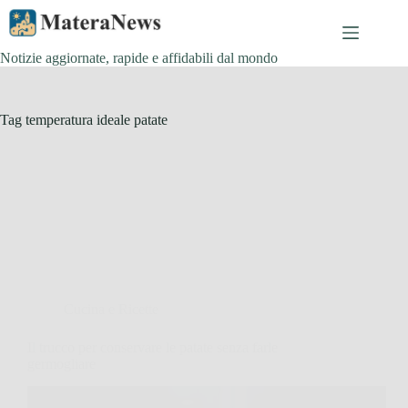
Salta
al
contenuto
Notizie aggiornate, rapide e affidabili dal mondo
Tag
temperatura ideale patate
Cucina e Ricette
Il trucco per conservare le patate senza farle
germogliare