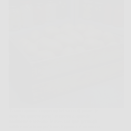
Ti sarà capitato: compri un bel sacco di patate, le
metti “da qualche parte” in cucina e, quando
finalmente ti servono, le trovi con quei germogli
sottili e un’aria un po’ triste. Eppure c’è un trucco,