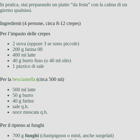
In pratica, stai preparando un piatto “da festa” con la calma di un
giorno qualsiasi.
Ingredienti (4 persone, circa 8-12 crepes)
Per l’impasto delle crepes
2 uova (oppure 3 se sono piccole)
200 g farina 00
400 ml latte
40 g burro fuso (o 40 ml olio)
1 pizzico di sale
Per la
besciamella
(circa 500 ml)
500 ml latte
50 g burro
40 g farina
sale q.b.
noce moscata q.b.
Per il ripieno ai funghi
700 g
funghi
(champignon o misti, anche surgelati)