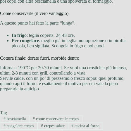
poi copri con altra besciamella e una spolverata di formaggio.
Come conservarle (il vero vantaggio)
A questo punto hai fatto la parte “lunga”.
In frigo
: teglia coperta, 24-48 ore.
Per congelare
: meglio già in teglia monoporzione o in pirofila
piccola, ben sigillata. Scongela in frigo e poi cuoci.
Cottura finale: dorate fuori, morbide dentro
Inforna a 190°C per 20-30 minuti. Se vuoi una crosticina più intensa,
ultimi 2-3 minuti con grill, controllando a vista.
Servile calde, con un po’ di prezzemolo fresco sopra: quel profumo,
quando apri il forno, è esattamente il motivo per cui vale la pena
prepararle in anticipo.
Tag
#
besciamella
#
come conservare le crepes
#
congelare crepes
#
crepes salate
#
cucina al forno