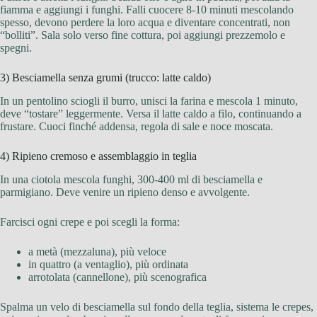
fiamma e aggiungi i funghi. Falli cuocere 8-10 minuti mescolando
spesso, devono perdere la loro acqua e diventare concentrati, non
“bolliti”. Sala solo verso fine cottura, poi aggiungi prezzemolo e
spegni.
3) Besciamella senza grumi (trucco: latte caldo)
In un pentolino sciogli il burro, unisci la farina e mescola 1 minuto,
deve “tostare” leggermente. Versa il latte caldo a filo, continuando a
frustare. Cuoci finché addensa, regola di sale e noce moscata.
4) Ripieno cremoso e assemblaggio in teglia
In una ciotola mescola funghi, 300-400 ml di besciamella e
parmigiano. Deve venire un ripieno denso e avvolgente.
Farcisci ogni crepe e poi scegli la forma:
a metà (mezzaluna), più veloce
in quattro (a ventaglio), più ordinata
arrotolata (cannellone), più scenografica
Spalma un velo di besciamella sul fondo della teglia, sistema le crepes,