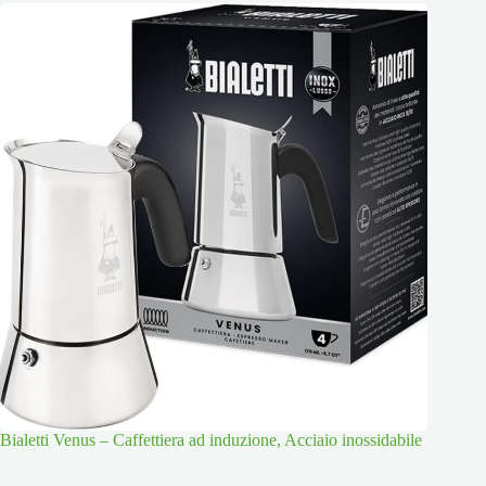
Bialetti Venus – Caffettiera ad induzione, Acciaio inossidabile