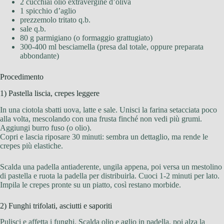
2 cucchiai olio extravergine d’oliva
1 spicchio d’aglio
prezzemolo tritato q.b.
sale q.b.
80 g parmigiano (o formaggio grattugiato)
300-400 ml besciamella (presa dal totale, oppure preparata
abbondante)
Procedimento
1) Pastella liscia, crepes leggere
In una ciotola sbatti uova, latte e sale. Unisci la farina setacciata poco
alla volta, mescolando con una frusta finché non vedi più grumi.
Aggiungi burro fuso (o olio).
Copri e lascia riposare 30 minuti: sembra un dettaglio, ma rende le
crepes più elastiche.
Scalda una padella antiaderente, ungila appena, poi versa un mestolino
di pastella e ruota la padella per distribuirla. Cuoci 1-2 minuti per lato.
Impila le crepes pronte su un piatto, così restano morbide.
2) Funghi trifolati, asciutti e saporiti
Pulisci e affetta i funghi. Scalda olio e aglio in padella, poi alza la