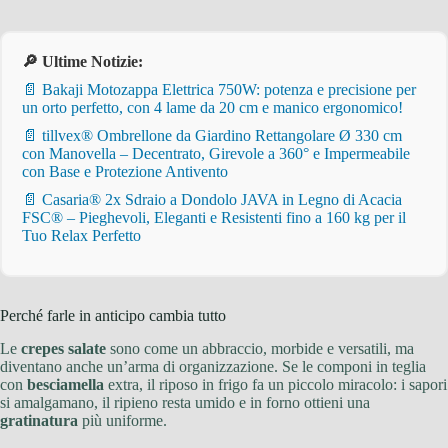
🔎 Ultime Notizie:
📄 Bakaji Motozappa Elettrica 750W: potenza e precisione per
un orto perfetto, con 4 lame da 20 cm e manico ergonomico!
📄 tillvex® Ombrellone da Giardino Rettangolare Ø 330 cm
con Manovella – Decentrato, Girevole a 360° e Impermeabile
con Base e Protezione Antivento
📄 Casaria® 2x Sdraio a Dondolo JAVA in Legno di Acacia
FSC® – Pieghevoli, Eleganti e Resistenti fino a 160 kg per il
Tuo Relax Perfetto
Perché farle in anticipo cambia tutto
Le
crepes salate
sono come un abbraccio, morbide e versatili, ma
diventano anche un’arma di organizzazione. Se le componi in teglia
con
besciamella
extra, il riposo in frigo fa un piccolo miracolo: i sapori
si amalgamano, il ripieno resta umido e in forno ottieni una
gratinatura
più uniforme.