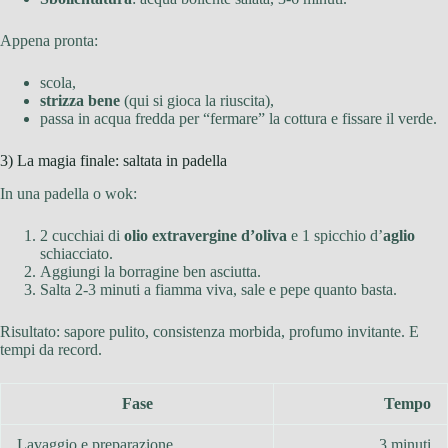
Appena pronta:
scola,
strizza bene
(qui si gioca la riuscita),
passa in acqua fredda per “fermare” la cottura e fissare il verde.
3) La magia finale: saltata in padella
In una padella o wok:
2 cucchiai di
olio extravergine d’oliva
e 1 spicchio d’
aglio
schiacciato.
Aggiungi la borragine ben asciutta.
Salta 2-3 minuti a fiamma viva, sale e pepe quanto basta.
Risultato: sapore pulito, consistenza morbida, profumo invitante. E
tempi da record.
Fase
Tempo
Lavaggio e preparazione
3 minuti