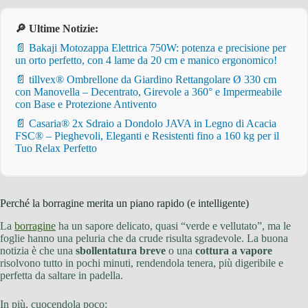
🔎 Ultime Notizie:
📄 Bakaji Motozappa Elettrica 750W: potenza e precisione per
un orto perfetto, con 4 lame da 20 cm e manico ergonomico!
📄 tillvex® Ombrellone da Giardino Rettangolare Ø 330 cm
con Manovella – Decentrato, Girevole a 360° e Impermeabile
con Base e Protezione Antivento
📄 Casaria® 2x Sdraio a Dondolo JAVA in Legno di Acacia
FSC® – Pieghevoli, Eleganti e Resistenti fino a 160 kg per il
Tuo Relax Perfetto
Perché la borragine merita un piano rapido (e intelligente)
La
borragine
ha un sapore delicato, quasi “verde e vellutato”, ma le
foglie hanno una peluria che da crude risulta sgradevole. La buona
notizia è che una
sbollentatura breve
o una
cottura a vapore
risolvono tutto in pochi minuti, rendendola tenera, più digeribile e
perfetta da saltare in padella.
In più, cuocendola poco: