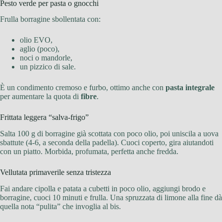
Pesto verde per pasta o gnocchi
Frulla borragine sbollentata con:
olio EVO,
aglio (poco),
noci o mandorle,
un pizzico di sale.
È un condimento cremoso e furbo, ottimo anche con
pasta integrale
per aumentare la quota di
fibre
.
Frittata leggera “salva-frigo”
Salta 100 g di borragine già scottata con poco olio, poi uniscila a uova
sbattute (4-6, a seconda della padella). Cuoci coperto, gira aiutandoti
con un piatto. Morbida, profumata, perfetta anche fredda.
Vellutata primaverile senza tristezza
Fai andare cipolla e patata a cubetti in poco olio, aggiungi brodo e
borragine, cuoci 10 minuti e frulla. Una spruzzata di limone alla fine dà
quella nota “pulita” che invoglia al bis.