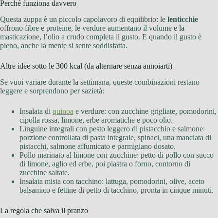
Perché funziona davvero
Questa zuppa è un piccolo capolavoro di equilibrio: le
lenticchie
offrono fibre e proteine, le verdure aumentano il volume e la
masticazione, l’olio a crudo completa il gusto. E quando il gusto è
pieno, anche la mente si sente soddisfatta.
Altre idee sotto le 300 kcal (da alternare senza annoiarti)
Se vuoi variare durante la settimana, queste combinazioni restano
leggere e sorprendono per sazietà:
Insalata di
quinoa
e verdure: con zucchine grigliate, pomodorini,
cipolla rossa, limone, erbe aromatiche e poco olio.
Linguine integrali con pesto leggero di pistacchio e salmone:
porzione controllata di pasta integrale, spinaci, una manciata di
pistacchi, salmone affumicato e parmigiano dosato.
Pollo marinato al limone con zucchine: petto di pollo con succo
di limone, aglio ed erbe, poi piastra o forno, contorno di
zucchine saltate.
Insalata mista con tacchino: lattuga, pomodorini, olive, aceto
balsamico e fettine di petto di tacchino, pronta in cinque minuti.
La regola che salva il pranzo