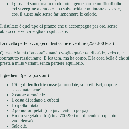
I grassi ci sono, ma in modo intelligente, come un filo di
olio
extravergine
a crudo o una salsa acida con
limone
e spezie,
così il gusto sale senza far impennare le calorie.
Il risultato è quel tipo di pranzo che ti accompagna per ore, senza
abbiocco e senza voglia di spiluccare.
La ricetta perfetta: zuppa di lenticchie e verdure (250-300 kcal)
Questa è la mia “ancora” quando voglio qualcosa di caldo, veloce, e
soprattutto rassicurante. È leggera, ma ha corpo. E la cosa bella è che si
presta a mille varianti senza perdere equilibrio.
Ingredienti (per 2 porzioni)
150 g di
lenticchie rosse
(ammollate, se preferisci, oppure
sciacquate bene)
2 carote a rondelle
1 costa di sedano a cubetti
1 cipolla tritata
2 pomodori pelati (o equivalente in polpa)
Brodo vegetale q.b. (circa 700-900 ml, dipende da quanto la
vuoi densa)
Sale q.b.