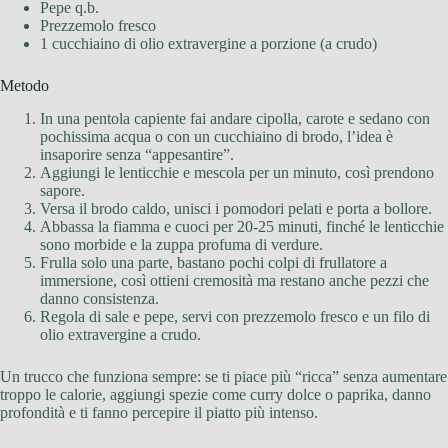
Pepe q.b.
Prezzemolo fresco
1 cucchiaino di olio extravergine a porzione (a crudo)
Metodo
In una pentola capiente fai andare cipolla, carote e sedano con
pochissima acqua o con un cucchiaino di brodo, l’idea è
insaporire senza “appesantire”.
Aggiungi le lenticchie e mescola per un minuto, così prendono
sapore.
Versa il brodo caldo, unisci i pomodori pelati e porta a bollore.
Abbassa la fiamma e cuoci per 20-25 minuti, finché le lenticchie
sono morbide e la zuppa profuma di verdure.
Frulla solo una parte, bastano pochi colpi di frullatore a
immersione, così ottieni cremosità ma restano anche pezzi che
danno consistenza.
Regola di sale e pepe, servi con prezzemolo fresco e un filo di
olio extravergine a crudo.
Un trucco che funziona sempre: se ti piace più “ricca” senza aumentare
troppo le calorie, aggiungi spezie come curry dolce o paprika, danno
profondità e ti fanno percepire il piatto più intenso.