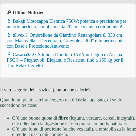
🔎 Ultime Notizie:
📄 Bakaji Motozappa Elettrica 750W: potenza e precisione per
un orto perfetto, con 4 lame da 20 cm e manico ergonomico!
📄 tillvex® Ombrellone da Giardino Rettangolare Ø 330 cm
con Manovella – Decentrato, Girevole a 360° e Impermeabile
con Base e Protezione Antivento
📄 Casaria® 2x Sdraio a Dondolo JAVA in Legno di Acacia
FSC® – Pieghevoli, Eleganti e Resistenti fino a 160 kg per il
Tuo Relax Perfetto
Il vero segreto della sazietà (con poche calorie)
Quando un piatto sembra leggero ma ti lascia appagato, di solito
succedono tre cose:
C’è una buona quota di
fibre
(legumi, verdure, cereali integrali),
che rallentano la digestione e “riempiono” in modo naturale.
C’è una fonte di
proteine
(anche vegetali), che stabilizza la fame
e rende il pasto più completo.