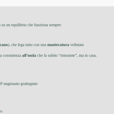
ca su un equilibrio che funziona sempre:
scano
), che lega tutto con una
mantecatura
vellutata
lla consistenza
all’onda
che fa subito “ristorante”, ma in casa.
P stagionato grattugiato
co