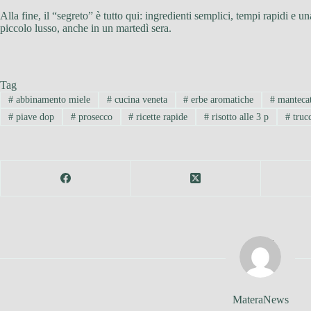
Alla fine, il “segreto” è tutto qui: ingredienti semplici, tempi rapidi 
piccolo lusso, anche in un martedì sera.
Tag
#
abbinamento miele
#
cucina veneta
#
erbe aromatiche
#
manteca
#
piave dop
#
prosecco
#
ricette rapide
#
risotto alle 3 p
#
trucc
MateraNews