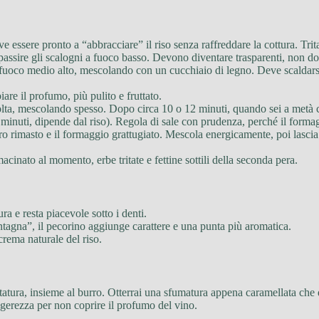
ve essere pronto a “abbracciare” il riso senza raffreddare la cottura. Trit
passire gli scalogni a fuoco basso. Devono diventare trasparenti, non dora
i a fuoco medio alto, mescolando con un cucchiaio di legno. Deve scaldars
iare il profumo, più pulito e fruttato.
olta, mescolando spesso. Dopo circa 10 o 12 minuti, quando sei a metà cot
8 minuti, dipende dal riso). Regola di sale con prudenza, perché il forma
rro rimasto e il formaggio grattugiato. Mescola energicamente, poi lasci
macinato al momento, erbe tritate e fettine sottili della seconda pera.
ra e resta piacevole sotto i denti.
ontagna”, il pecorino aggiunge carattere e una punta più aromatica.
crema naturale del riso.
statura, insieme al burro. Otterrai una sfumatura appena caramellata ch
ggerezza per non coprire il profumo del vino.