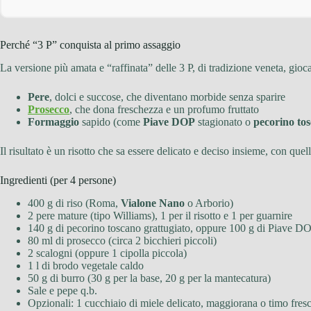
Perché “3 P” conquista al primo assaggio
La versione più amata e “raffinata” delle 3 P, di tradizione veneta, gio
Pere
, dolci e succose, che diventano morbide senza sparire
Prosecco
, che dona freschezza e un profumo fruttato
Formaggio
sapido (come
Piave DOP
stagionato o
pecorino to
Il risultato è un risotto che sa essere delicato e deciso insieme, con que
Ingredienti (per 4 persone)
400 g di riso (Roma,
Vialone Nano
o Arborio)
2 pere mature (tipo Williams), 1 per il risotto e 1 per guarnire
140 g di pecorino toscano grattugiato, oppure 100 g di Piave DO
80 ml di prosecco (circa 2 bicchieri piccoli)
2 scalogni (oppure 1 cipolla piccola)
1 l di brodo vegetale caldo
50 g di burro (30 g per la base, 20 g per la mantecatura)
Sale e pepe q.b.
Opzionali: 1 cucchiaio di miele delicato, maggiorana o timo fres