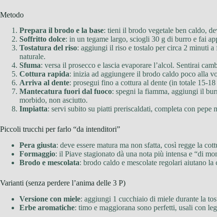
Metodo
Prepara il brodo e la base
: tieni il brodo vegetale ben caldo, de
Soffritto dolce
: in un tegame largo, sciogli 30 g di burro e fai ap
Tostatura del riso
: aggiungi il riso e tostalo per circa 2 minut
naturale.
Sfuma
: versa il prosecco e lascia evaporare l’alcol. Sentirai camb
Cottura rapida
: inizia ad aggiungere il brodo caldo poco alla v
Arriva al dente
: prosegui fino a cottura al dente (in totale 15-1
Mantecatura fuori dal fuoco
: spegni la fiamma, aggiungi il bu
morbido, non asciutto.
Impiatta
: servi subito su piatti preriscaldati, completa con pepe 
Piccoli trucchi per farlo “da intenditori”
Pera giusta
: deve essere matura ma non sfatta, così regge la cottu
Formaggio
: il Piave stagionato dà una nota più intensa e “di m
Brodo e mescolata
: brodo caldo e mescolate regolari aiutano la 
Varianti (senza perdere l’anima delle 3 P)
Versione con miele
: aggiungi 1 cucchiaio di miele durante la to
Erbe aromatiche
: timo e maggiorana sono perfetti, usali con le