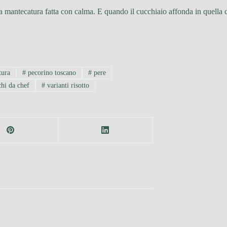
e una mantecatura fatta con calma. E quando il cucchiaio affonda in quel
tura
#
pecorino toscano
#
pere
hi da chef
#
varianti risotto