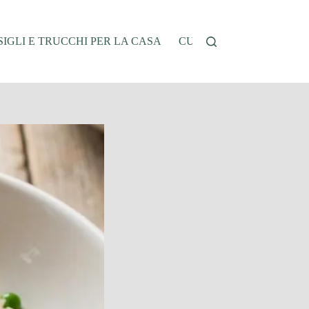
IGLI E TRUCCHI PER LA CASA
CUCINA E RICETTE
G