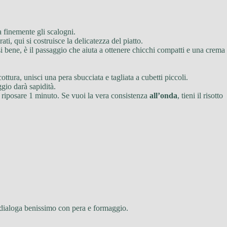
a finemente gli scalogni.
ti, qui si costruisce la delicatezza del piatto.
i bene, è il passaggio che aiuta a ottenere chicchi compatti e una crema
tura, unisci una pera sbucciata e tagliata a cubetti piccoli.
ggio darà sapidità.
a riposare 1 minuto. Se vuoi la vera consistenza
all’onda
, tieni il risotto
e dialoga benissimo con pera e formaggio.