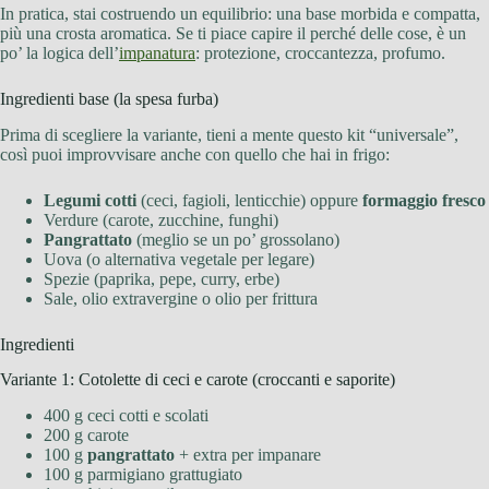
In pratica, stai costruendo un equilibrio: una base morbida e compatta,
più una crosta aromatica. Se ti piace capire il perché delle cose, è un
po’ la logica dell’
impanatura
: protezione, croccantezza, profumo.
Ingredienti base (la spesa furba)
Prima di scegliere la variante, tieni a mente questo kit “universale”,
così puoi improvvisare anche con quello che hai in frigo:
Legumi cotti
(ceci, fagioli, lenticchie) oppure
formaggio fresco
Verdure (carote, zucchine, funghi)
Pangrattato
(meglio se un po’ grossolano)
Uova (o alternativa vegetale per legare)
Spezie (paprika, pepe, curry, erbe)
Sale, olio extravergine o olio per frittura
Ingredienti
Variante 1: Cotolette di ceci e carote (croccanti e saporite)
400 g ceci cotti e scolati
200 g carote
100 g
pangrattato
+ extra per impanare
100 g parmigiano grattugiato