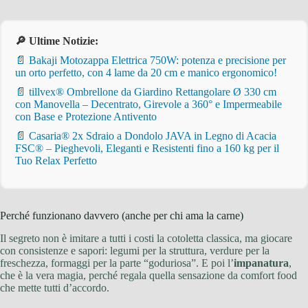
🔎 Ultime Notizie:
📄 Bakaji Motozappa Elettrica 750W: potenza e precisione per
un orto perfetto, con 4 lame da 20 cm e manico ergonomico!
📄 tillvex® Ombrellone da Giardino Rettangolare Ø 330 cm
con Manovella – Decentrato, Girevole a 360° e Impermeabile
con Base e Protezione Antivento
📄 Casaria® 2x Sdraio a Dondolo JAVA in Legno di Acacia
FSC® – Pieghevoli, Eleganti e Resistenti fino a 160 kg per il
Tuo Relax Perfetto
Perché funzionano davvero (anche per chi ama la carne)
Il segreto non è imitare a tutti i costi la cotoletta classica, ma giocare
con consistenze e sapori: legumi per la struttura, verdure per la
freschezza, formaggi per la parte “goduriosa”. E poi l’
impanatura
,
che è la vera magia, perché regala quella sensazione da comfort food
che mette tutti d’accordo.