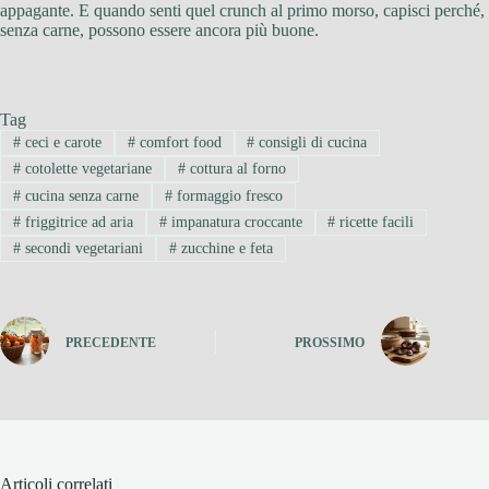
appagante. E quando senti quel crunch al primo morso, capisci perché,
senza carne, possono essere ancora più buone.
Tag
#
ceci e carote
#
comfort food
#
consigli di cucina
#
cotolette vegetariane
#
cottura al forno
#
cucina senza carne
#
formaggio fresco
#
friggitrice ad aria
#
impanatura croccante
#
ricette facili
#
secondi vegetariani
#
zucchine e feta
PRECEDENTE
PROSSIMO
Articoli correlati