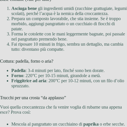
Asciuga bene
gli ingredienti umidi (zucchine grattugiate, legumi
scolati), perché l’acqua è la nemica della croccantezza.
Prepara un composto lavorabile, che stia insieme. Se è troppo
morbido, aggiungi pangrattato o un cucchiaio di fiocchi di
patate.
Forma le cotolette con le mani leggermente bagnate, poi passale
nel pangrattato premendo bene.
Fai riposare 10 minuti in frigo, sembra un dettaglio, ma cambia
tutto: diventano più compatte.
Cottura: padella, forno o aria?
Padella
: 3-4 minuti per lato, finché sono ben dorate.
Forno
: 220°C per 10-15 minuti, girandole a metà.
Friggitrice ad aria
: 200°C per 10-12 minuti, con un filo d’olio
spruzzato.
Trucchi per una crosta “da applauso”
Vuoi quella croccantezza che fa venire voglia di rubarne una appena
esce? Prova così:
Mescola al pangrattato un cucchiaino di
paprika
o erbe secche.