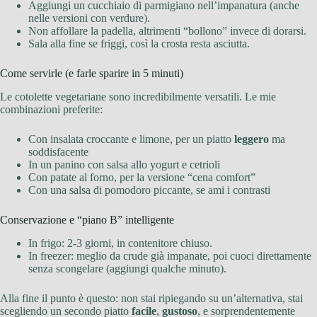
Aggiungi un cucchiaio di parmigiano nell’impanatura (anche
nelle versioni con verdure).
Non affollare la padella, altrimenti “bollono” invece di dorarsi.
Sala alla fine se friggi, così la crosta resta asciutta.
Come servirle (e farle sparire in 5 minuti)
Le cotolette vegetariane sono incredibilmente versatili. Le mie
combinazioni preferite:
Con insalata croccante e limone, per un piatto
leggero
ma
soddisfacente
In un panino con salsa allo yogurt e cetrioli
Con patate al forno, per la versione “cena comfort”
Con una salsa di pomodoro piccante, se ami i contrasti
Conservazione e “piano B” intelligente
In frigo: 2-3 giorni, in contenitore chiuso.
In freezer: meglio da crude già impanate, poi cuoci direttamente
senza scongelare (aggiungi qualche minuto).
Alla fine il punto è questo: non stai ripiegando su un’alternativa, stai
scegliendo un secondo piatto
facile
,
gustoso
, e sorprendentemente