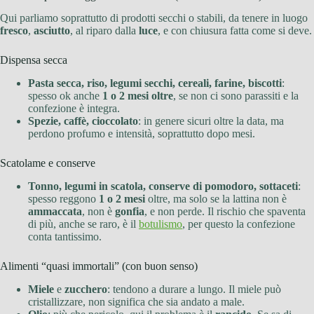
Qui parliamo soprattutto di prodotti secchi o stabili, da tenere in luogo
fresco
,
asciutto
, al riparo dalla
luce
, e con chiusura fatta come si deve.
Dispensa secca
Pasta secca, riso, legumi secchi, cereali, farine, biscotti
:
spesso ok anche
1 o 2 mesi oltre
, se non ci sono parassiti e la
confezione è integra.
Spezie, caffè, cioccolato
: in genere sicuri oltre la data, ma
perdono profumo e intensità, soprattutto dopo mesi.
Scatolame e conserve
Tonno, legumi in scatola, conserve di pomodoro, sottaceti
:
spesso reggono
1 o 2 mesi
oltre, ma solo se la lattina non è
ammaccata
, non è
gonfia
, e non perde. Il rischio che spaventa
di più, anche se raro, è il
botulismo
, per questo la confezione
conta tantissimo.
Alimenti “quasi immortali” (con buon senso)
Miele
e
zucchero
: tendono a durare a lungo. Il miele può
cristallizzare, non significa che sia andato a male.