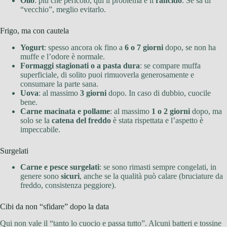
Olio
: più che pericolo, qui il problema è il
rancido
. Se sa di
“vecchio”, meglio evitarlo.
Frigo, ma con cautela
Yogurt
: spesso ancora ok fino a
6 o 7 giorni
dopo, se non ha
muffe e l’odore è normale.
Formaggi stagionati o a pasta dura
: se compare muffa
superficiale, di solito puoi rimuoverla generosamente e
consumare la parte sana.
Uova
: al massimo
3 giorni
dopo. In caso di dubbio, cuocile
bene.
Carne macinata e pollame
: al massimo
1 o 2 giorni
dopo, ma
solo se la
catena del freddo
è stata rispettata e l’aspetto è
impeccabile.
Surgelati
Carne e pesce surgelati
: se sono rimasti sempre congelati, in
genere sono
sicuri
, anche se la qualità può calare (bruciature da
freddo, consistenza peggiore).
Cibi da non “sfidare” dopo la data
Qui non vale il “tanto lo cuocio e passa tutto”. Alcuni batteri e tossine