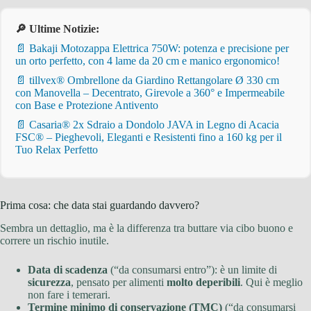
🔎 Ultime Notizie:
📄 Bakaji Motozappa Elettrica 750W: potenza e precisione per
un orto perfetto, con 4 lame da 20 cm e manico ergonomico!
📄 tillvex® Ombrellone da Giardino Rettangolare Ø 330 cm
con Manovella – Decentrato, Girevole a 360° e Impermeabile
con Base e Protezione Antivento
📄 Casaria® 2x Sdraio a Dondolo JAVA in Legno di Acacia
FSC® – Pieghevoli, Eleganti e Resistenti fino a 160 kg per il
Tuo Relax Perfetto
Prima cosa: che data stai guardando davvero?
Sembra un dettaglio, ma è la differenza tra buttare via cibo buono e
correre un rischio inutile.
Data di scadenza
(“da consumarsi entro”): è un limite di
sicurezza
, pensato per alimenti
molto deperibili
. Qui è meglio
non fare i temerari.
Termine minimo di conservazione (TMC)
(“da consumarsi