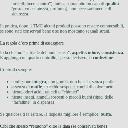
preferibilmente entro”): indica soprattutto un calo di
qualità
(gusto, croccantezza, profumo), non necessariamente di
sicurezza.
In pratica, dopo il TMC alcuni prodotti possono restare commestibili,
se sono stati conservati bene e se non mostrano segnali strani.
La regola d’oro prima di assaggiare
Io la chiamo “la triade del buon senso”:
aspetto, odore, consistenza
.
E aggiungo un quarto controllo, spesso decisivo, la
confezione
.
Controlla sempre:
confezione
integra
, non gonfia, non bucata, senza perdite
assenza di
muffe
, macchie sospette, cambi di colore netti
niente odori acidi, rancidi o “chimici”
niente insetti, granelli sospetti o piccoli buchi (tipici delle
“farfalline” in dispensa)
Se qualcosa ti fa esitare, la risposta migliore è semplice:
butta
.
Cibi che spesso “reggono” oltre la data (se conservati bene)