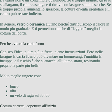
La
teglia
non è un contenitore qualunque. Se è troppo grande, gli strati
si allargano, il calore asciuga e ti ritrovi con lasagne sottili e secche. Se
è troppo piccola, aumenta lo spessore, la cottura diventa irregolare e il
centro può restare indietro.
In genere,
vetro o ceramica
aiutano perché distribuiscono il calore in
modo più graduale. E ti permettono anche di “leggere” meglio la
cottura dai bordi.
Perché evitare la carta forno
Capisco l’idea, pulire più in fretta, niente incrostazioni. Però nelle
lasagne la
carta forno
può diventare un boomerang: l’umidità la
inzuppa, e il rischio è che si attacchi all’ultimo strato, rovinando
proprio la parte più bella.
Molto meglio ungere con:
burro
olio
un velo di ragù sul fondo
Cottura corretta, copertura all’inizio