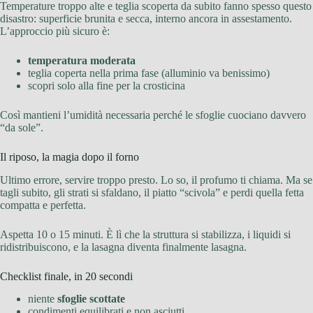
Temperature troppo alte e teglia scoperta da subito fanno spesso questo
disastro: superficie brunita e secca, interno ancora in assestamento.
L’approccio più sicuro è:
temperatura moderata
teglia coperta nella prima fase (alluminio va benissimo)
scopri solo alla fine per la crosticina
Così mantieni l’umidità necessaria perché le sfoglie cuociano davvero
“da sole”.
Il riposo, la magia dopo il forno
Ultimo errore, servire troppo presto. Lo so, il profumo ti chiama. Ma se
tagli subito, gli strati si sfaldano, il piatto “scivola” e perdi quella fetta
compatta e perfetta.
Aspetta 10 o 15 minuti. È lì che la struttura si stabilizza, i liquidi si
ridistribuiscono, e la lasagna diventa finalmente lasagna.
Checklist finale, in 20 secondi
niente
sfoglie scottate
condimenti equilibrati e non asciutti