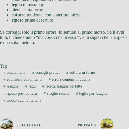
teglia
di misura giusta
niente carta forno
cottura
moderata con copertura iniziale
riposo
prima di servire
Se correggi solo il primo errore, lo sentirai al primo morso. Se li eviti
tutti, ti chiederanno “ma cosa ci hai messo?”, e tu saprai che la risposta
è una sola: metodo.
Tag
#
besciamella
#
consigli pratici
#
cottura in forno
#
equilibrio condimenti
#
errori comuni in cucina
#
lasagne
#
ragù
#
ricetta lasagne perfette
#
riposo post cottura
#
sfoglie secche
#
teglia per lasagne
#
trucco cucina italiana
PRECEDENTE
PROSSIMO