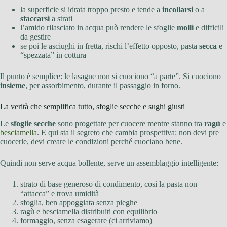
la superficie si idrata troppo presto e tende a
incollarsi
o a
staccarsi
a strati
l’amido rilasciato in acqua può rendere le sfoglie
molli
e difficili
da gestire
se poi le asciughi in fretta, rischi l’effetto opposto, pasta
secca
e
“spezzata” in cottura
Il punto è semplice: le lasagne non si cuociono “a parte”. Si cuociono
insieme
, per assorbimento, durante il passaggio in forno.
La verità che semplifica tutto, sfoglie secche e sughi giusti
Le
sfoglie secche
sono progettate per cuocere mentre stanno tra
ragù
e
besciamella
. E qui sta il segreto che cambia prospettiva: non devi pre
cuocerle, devi creare le condizioni perché cuociano bene.
Quindi non serve acqua bollente, serve un assemblaggio intelligente:
strato di base generoso di condimento, così la pasta non
“attacca” e trova umidità
sfoglia, ben appoggiata senza pieghe
ragù e besciamella distribuiti con equilibrio
formaggio, senza esagerare (ci arriviamo)