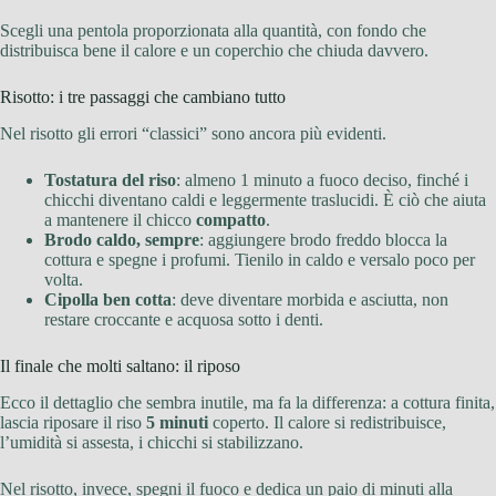
Scegli una pentola proporzionata alla quantità, con fondo che
distribuisca bene il calore e un coperchio che chiuda davvero.
Risotto: i tre passaggi che cambiano tutto
Nel risotto gli errori “classici” sono ancora più evidenti.
Tostatura del riso
: almeno 1 minuto a fuoco deciso, finché i
chicchi diventano caldi e leggermente traslucidi. È ciò che aiuta
a mantenere il chicco
compatto
.
Brodo caldo, sempre
: aggiungere brodo freddo blocca la
cottura e spegne i profumi. Tienilo in caldo e versalo poco per
volta.
Cipolla ben cotta
: deve diventare morbida e asciutta, non
restare croccante e acquosa sotto i denti.
Il finale che molti saltano: il riposo
Ecco il dettaglio che sembra inutile, ma fa la differenza: a cottura finita,
lascia riposare il riso
5 minuti
coperto. Il calore si redistribuisce,
l’umidità si assesta, i chicchi si stabilizzano.
Nel risotto, invece, spegni il fuoco e dedica un paio di minuti alla