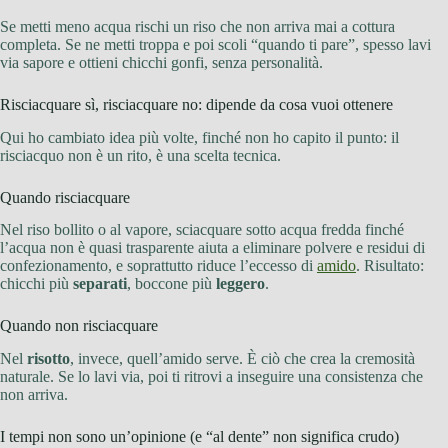
Se metti meno acqua rischi un riso che non arriva mai a cottura
completa. Se ne metti troppa e poi scoli “quando ti pare”, spesso lavi
via sapore e ottieni chicchi gonfi, senza personalità.
Risciacquare sì, risciacquare no: dipende da cosa vuoi ottenere
Qui ho cambiato idea più volte, finché non ho capito il punto: il
risciacquo non è un rito, è una scelta tecnica.
Quando risciacquare
Nel riso bollito o al vapore, sciacquare sotto acqua fredda finché
l’acqua non è quasi trasparente aiuta a eliminare polvere e residui di
confezionamento, e soprattutto riduce l’eccesso di
amido
. Risultato:
chicchi più
separati
, boccone più
leggero
.
Quando non risciacquare
Nel
risotto
, invece, quell’amido serve. È ciò che crea la cremosità
naturale. Se lo lavi via, poi ti ritrovi a inseguire una consistenza che
non arriva.
I tempi non sono un’opinione (e “al dente” non significa crudo)