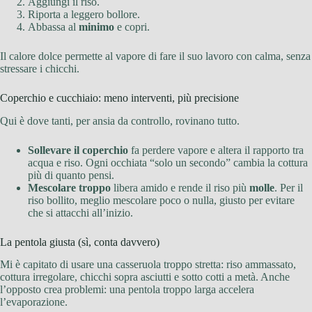
Aggiungi il riso.
Riporta a leggero bollore.
Abbassa al
minimo
e copri.
Il calore dolce permette al vapore di fare il suo lavoro con calma, senza
stressare i chicchi.
Coperchio e cucchiaio: meno interventi, più precisione
Qui è dove tanti, per ansia da controllo, rovinano tutto.
Sollevare il coperchio
fa perdere vapore e altera il rapporto tra
acqua e riso. Ogni occhiata “solo un secondo” cambia la cottura
più di quanto pensi.
Mescolare troppo
libera amido e rende il riso più
molle
. Per il
riso bollito, meglio mescolare poco o nulla, giusto per evitare
che si attacchi all’inizio.
La pentola giusta (sì, conta davvero)
Mi è capitato di usare una casseruola troppo stretta: riso ammassato,
cottura irregolare, chicchi sopra asciutti e sotto cotti a metà. Anche
l’opposto crea problemi: una pentola troppo larga accelera
l’evaporazione.