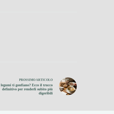
PROSSIMO
ARTICOLO
 legumi ti gonfiano? Ecco il trucco
definitivo per renderli subito più
digeribili