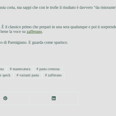
asta corta, ma sappi che con le trofie il risultato è davvero “da ristorante
o. È il classico primo che prepari in una sera qualunque e poi ti sorpren
a bene la voce su
zafferano
.
ico di Parmigiano. E guarda come sparisce.
ana
#
mantecatura
#
pasta cremosa
e speck
#
varianti pasta
#
zafferano