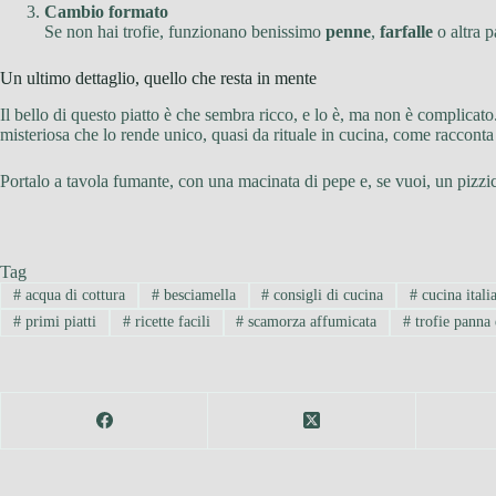
Cambio formato
Se non hai trofie, funzionano benissimo
penne
,
farfalle
o altra p
Un ultimo dettaglio, quello che resta in mente
Il bello di questo piatto è che sembra ricco, e lo è, ma non è complicat
misteriosa che lo rende unico, quasi da rituale in cucina, come raccont
Portalo a tavola fumante, con una macinata di pepe e, se vuoi, un pizz
Tag
#
acqua di cottura
#
besciamella
#
consigli di cucina
#
cucina itali
#
primi piatti
#
ricette facili
#
scamorza affumicata
#
trofie panna 