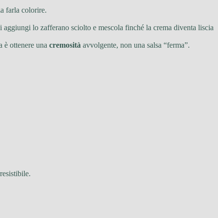
 farla colorire.
oi aggiungi lo zafferano sciolto e mescola finché la crema diventa liscia
ea è ottenere una
cremosità
avvolgente, non una salsa “ferma”.
esistibile.