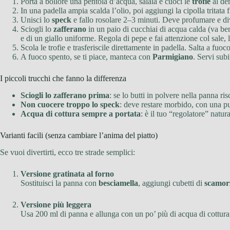
Porta a bollore una pentola d’acqua, salala e cuoci le
trofie
al den
In una padella ampia scalda l’olio, poi aggiungi la cipolla tritata
Unisci lo
speck
e fallo rosolare 2–3 minuti. Deve profumare e di
Sciogli lo
zafferano
in un paio di cucchiai di acqua calda (va be
e di un giallo uniforme. Regola di pepe e fai attenzione col sale, 
Scola le trofie e trasferiscile direttamente in padella. Salta a f
A fuoco spento, se ti piace, manteca con
Parmigiano
. Servi sub
I piccoli trucchi che fanno la differenza
Sciogli lo zafferano prima
: se lo butti in polvere nella panna r
Non cuocere troppo lo speck
: deve restare morbido, con una p
Acqua di cottura sempre a portata
: è il tuo “regolatore” natur
Varianti facili (senza cambiare l’anima del piatto)
Se vuoi divertirti, ecco tre strade semplici:
Versione gratinata al forno
Sostituisci la panna con
besciamella
, aggiungi cubetti di
scamor
Versione più leggera
Usa 200 ml di panna e allunga con un po’ più di acqua di cottura, 