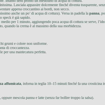
te. Intanto tieni pronto un mestolino di acqua di cottura.
 finissima. Lasciala appassire dolcemente finché diventa trasparente, senza
ventare appena croccantino ai bordi, non secco.
nissimo anche un po’ di acqua di cottura). Versa in padella la
panna
, p
lo speck è già sapido.
uoco medio per 1 minuto, aggiungendo poca acqua di cottura se serve, l’id
ito, quando la crema è al massimo della sua morbidezza.
ischi grumi e colore non uniforme.
unta di croccantezza.
ale per una mantecatura perfetta.
za affumicata
, inforna in teglia 10–15 minuti finché fa una crosticina irr
oppure mescola panna e latte (senza far bollire troppo la salsa).