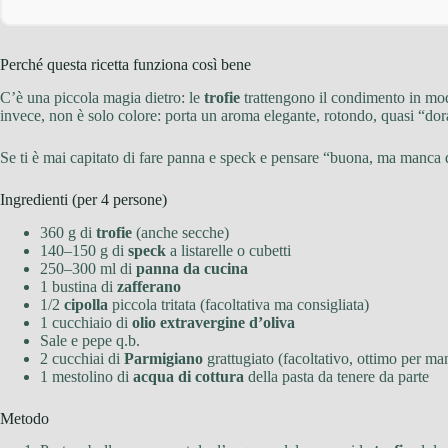
Perché questa ricetta funziona così bene
C’è una piccola magia dietro: le
trofie
trattengono il condimento in modo
invece, non è solo colore: porta un aroma elegante, rotondo, quasi “dor
Se ti è mai capitato di fare panna e speck e pensare “buona, ma manca 
Ingredienti (per 4 persone)
360 g di
trofie
(anche secche)
140–150 g di
speck
a listarelle o cubetti
250–300 ml di
panna da cucina
1 bustina di
zafferano
1/2
cipolla
piccola tritata (facoltativa ma consigliata)
1 cucchiaio di
olio extravergine d’oliva
Sale e pepe q.b.
2 cucchiai di
Parmigiano
grattugiato (facoltativo, ottimo per ma
1 mestolino di
acqua di cottura
della pasta da tenere da parte
Metodo