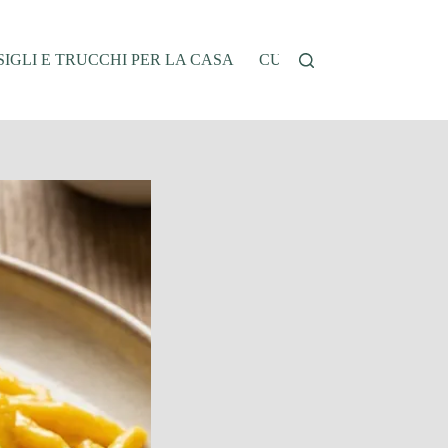
IGLI E TRUCCHI PER LA CASA
CUCINA E RICETTE
G