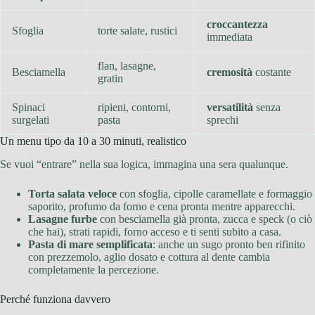
croccantezza
Sfoglia
torte salate, rustici
immediata
flan, lasagne,
Besciamella
cremosità
costante
gratin
Spinaci
ripieni, contorni,
versatilità
senza
surgelati
pasta
sprechi
Un menu tipo da 10 a 30 minuti, realistico
Se vuoi “entrare” nella sua logica, immagina una sera qualunque.
Torta salata veloce
con sfoglia, cipolle caramellate e formaggio
saporito, profumo da forno e cena pronta mentre apparecchi.
Lasagne furbe
con besciamella già pronta, zucca e speck (o ciò
che hai), strati rapidi, forno acceso e ti senti subito a casa.
Pasta di mare semplificata
: anche un sugo pronto ben rifinito
con prezzemolo, aglio dosato e cottura al dente cambia
completamente la percezione.
Perché funziona davvero