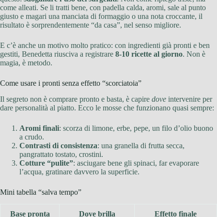
come alleati. Se li tratti bene, con padella calda, aromi, sale al punto
giusto e magari una manciata di formaggio o una nota croccante, il
risultato è sorprendentemente “da casa”, nel senso migliore.
E c’è anche un motivo molto pratico: con ingredienti già pronti e ben
gestiti, Benedetta riusciva a registrare
8-10 ricette al giorno
. Non è
magia, è metodo.
Come usare i pronti senza effetto “scorciatoia”
Il segreto non è comprare pronto e basta, è capire
dove
intervenire per
dare personalità al piatto. Ecco le mosse che funzionano quasi sempre:
Aromi finali
: scorza di limone, erbe, pepe, un filo d’olio buono
a crudo.
Contrasti di consistenza
: una granella di frutta secca,
pangrattato tostato, crostini.
Cotture “pulite”
: asciugare bene gli spinaci, far evaporare
l’acqua, gratinare davvero la superficie.
Mini tabella “salva tempo”
Base pronta
Dove brilla
Effetto finale