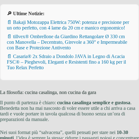
🔎 Ultime Notizie:
📄 Bakaji Motozappa Elettrica 750W: potenza e precisione per
un orto perfetto, con 4 lame da 20 cm e manico ergonomico!
📄 tillvex® Ombrellone da Giardino Rettangolare Ø 330 cm
con Manovella – Decentrato, Girevole a 360° e Impermeabile
con Base e Protezione Antivento
📄 Casaria® 2x Sdraio a Dondolo JAVA in Legno di Acacia
FSC® – Pieghevoli, Eleganti e Resistenti fino a 160 kg per il
Tuo Relax Perfetto
La filosofia: cucina casalinga, non cucina da gara
Il punto di partenza è chiaro:
cucina casalinga semplice e gustosa
.
Benedetta non ha mai nascosto di voler essere utile a chi arriva a casa
tardi e vuole portare in tavola qualcosa di buono senza un’ora di
preparazioni da manuale.
Nei suoi format più “salvacena”, quelli pensati per stare nei
10-30
minuti
, l’idea è sempre la stessa: ridurre i passaggi noiosi e concentrare