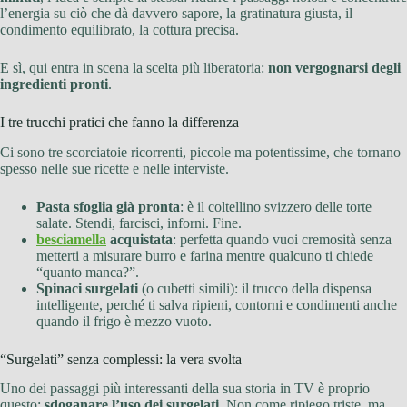
l’energia su ciò che dà davvero sapore, la gratinatura giusta, il
condimento equilibrato, la cottura precisa.
E sì, qui entra in scena la scelta più liberatoria:
non vergognarsi degli
ingredienti pronti
.
I tre trucchi pratici che fanno la differenza
Ci sono tre scorciatoie ricorrenti, piccole ma potentissime, che tornano
spesso nelle sue ricette e nelle interviste.
Pasta sfoglia già pronta
: è il coltellino svizzero delle torte
salate. Stendi, farcisci, inforni. Fine.
besciamella
acquistata
: perfetta quando vuoi cremosità senza
metterti a misurare burro e farina mentre qualcuno ti chiede
“quanto manca?”.
Spinaci surgelati
(o cubetti simili): il trucco della dispensa
intelligente, perché ti salva ripieni, contorni e condimenti anche
quando il frigo è mezzo vuoto.
“Surgelati” senza complessi: la vera svolta
Uno dei passaggi più interessanti della sua storia in TV è proprio
questo:
sdoganare l’uso dei surgelati
. Non come ripiego triste, ma