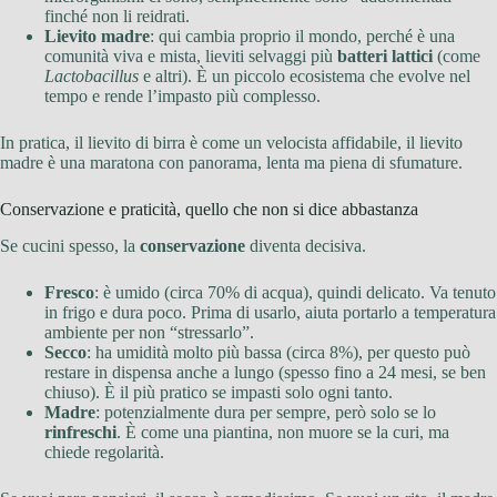
finché non li reidrati.
Lievito madre
: qui cambia proprio il mondo, perché è una
comunità viva e mista, lieviti selvaggi più
batteri lattici
(come
Lactobacillus
e altri). È un piccolo ecosistema che evolve nel
tempo e rende l’impasto più complesso.
In pratica, il lievito di birra è come un velocista affidabile, il lievito
madre è una maratona con panorama, lenta ma piena di sfumature.
Conservazione e praticità, quello che non si dice abbastanza
Se cucini spesso, la
conservazione
diventa decisiva.
Fresco
: è umido (circa 70% di acqua), quindi delicato. Va tenuto
in frigo e dura poco. Prima di usarlo, aiuta portarlo a temperatura
ambiente per non “stressarlo”.
Secco
: ha umidità molto più bassa (circa 8%), per questo può
restare in dispensa anche a lungo (spesso fino a 24 mesi, se ben
chiuso). È il più pratico se impasti solo ogni tanto.
Madre
: potenzialmente dura per sempre, però solo se lo
rinfreschi
. È come una piantina, non muore se la curi, ma
chiede regolarità.