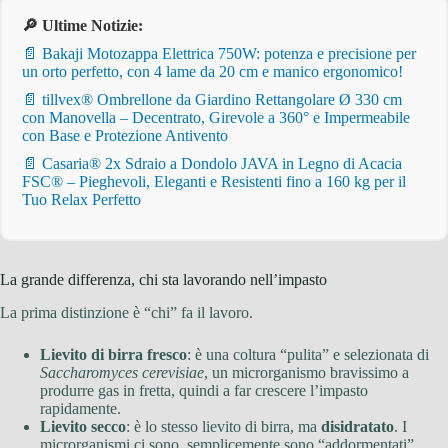
🔎 Ultime Notizie:
📄 Bakaji Motozappa Elettrica 750W: potenza e precisione per
un orto perfetto, con 4 lame da 20 cm e manico ergonomico!
📄 tillvex® Ombrellone da Giardino Rettangolare Ø 330 cm
con Manovella – Decentrato, Girevole a 360° e Impermeabile
con Base e Protezione Antivento
📄 Casaria® 2x Sdraio a Dondolo JAVA in Legno di Acacia
FSC® – Pieghevoli, Eleganti e Resistenti fino a 160 kg per il
Tuo Relax Perfetto
La grande differenza, chi sta lavorando nell’impasto
La prima distinzione è “chi” fa il lavoro.
Lievito di birra fresco
: è una coltura “pulita” e selezionata di
Saccharomyces cerevisiae
, un microrganismo bravissimo a
produrre gas in fretta, quindi a far crescere l’impasto
rapidamente.
Lievito secco
: è lo stesso lievito di birra, ma
disidratato
. I
microrganismi ci sono, semplicemente sono “addormentati”