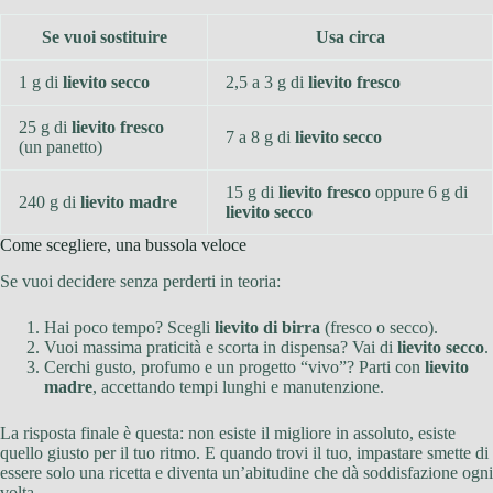
Se vuoi sostituire
Usa circa
1 g di
lievito secco
2,5 a 3 g di
lievito fresco
25 g di
lievito fresco
7 a 8 g di
lievito secco
(un panetto)
15 g di
lievito fresco
oppure 6 g di
240 g di
lievito madre
lievito secco
Come scegliere, una bussola veloce
Se vuoi decidere senza perderti in teoria:
Hai poco tempo? Scegli
lievito di birra
(fresco o secco).
Vuoi massima praticità e scorta in dispensa? Vai di
lievito secco
.
Cerchi gusto, profumo e un progetto “vivo”? Parti con
lievito
madre
, accettando tempi lunghi e manutenzione.
La risposta finale è questa: non esiste il migliore in assoluto, esiste
quello giusto per il tuo ritmo. E quando trovi il tuo, impastare smette di
essere solo una ricetta e diventa un’abitudine che dà soddisfazione ogni
volta.