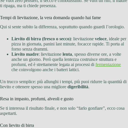
Se vuoi zero pensieri, il secco è comodissimo. Se vuoi un rito, il madre
ti ripaga, ma ti chiede presenza.
Tempi di lievitazione, la vera domanda quando hai fame
Qui si sente subito la differenza, soprattutto quando guardi l’orologio.
Lievito di birra (fresco o secco)
: lievitazione
veloce
, ideale per
pizza in giornata, panini last minute, focacce rapide. Ti porta al
forno senza drammi.
Lievito madre
: lievitazione
lenta
, spesso diverse ore, a volte
anche un giorno. Però quella lentezza costruisce struttura e
profumi, ed è strettamente legata ai processi di
fermentazione
che coinvolgono anche i batteri lattici.
Un trucco semplice: più allunghi i tempi, più puoi ridurre la quantità di
lievito e ottenere spesso una migliore
digeribilità
.
Resa in impasto, profumi, alveoli e gusto
Se ti interessa il risultato finale, e non solo “farlo gonfiare”, ecco cosa
aspettarti.
Con lievito di birra