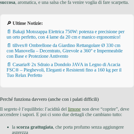
succosa
, aromatica, e una salsa che fa venire voglia di fare scarpetta.
🔎 Ultime Notizie:
📄 Bakaji Motozappa Elettrica 750W: potenza e precisione per
un orto perfetto, con 4 lame da 20 cm e manico ergonomico!
📄 tillvex® Ombrellone da Giardino Rettangolare Ø 330 cm
con Manovella – Decentrato, Girevole a 360° e Impermeabile
con Base e Protezione Antivento
📄 Casaria® 2x Sdraio a Dondolo JAVA in Legno di Acacia
FSC® – Pieghevoli, Eleganti e Resistenti fino a 160 kg per il
Tuo Relax Perfetto
Perché funziona davvero (anche con i palati difficili)
Il segreto è l’equilibrio: l’acidità del
limone
non deve “coprire”, deve
accendere i sapori. E poi ci sono due dettagli che cambiano tutto:
la
scorza grattugiata
, che porta profumo senza aggiungere
asprezza