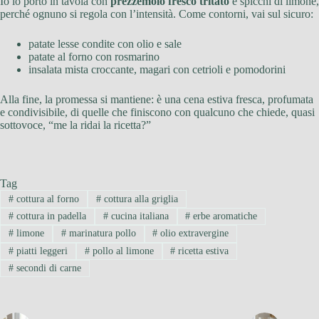
Io lo porto in tavola con
prezzemolo fresco tritato
e spicchi di limone,
perché ognuno si regola con l’intensità. Come contorni, vai sul sicuro:
patate lesse condite con olio e sale
patate al forno con rosmarino
insalata mista croccante, magari con cetrioli e pomodorini
Alla fine, la promessa si mantiene: è una cena estiva fresca, profumata
e condivisibile, di quelle che finiscono con qualcuno che chiede, quasi
sottovoce, “me la ridai la ricetta?”
Tag
#
cottura al forno
#
cottura alla griglia
#
cottura in padella
#
cucina italiana
#
erbe aromatiche
#
limone
#
marinatura pollo
#
olio extravergine
#
piatti leggeri
#
pollo al limone
#
ricetta estiva
#
secondi di carne