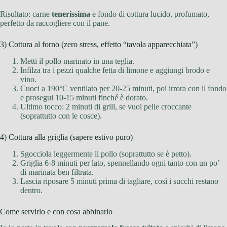
Risultato: carne
tenerissima
e fondo di cottura lucido, profumato,
perfetto da raccogliere con il pane.
3) Cottura al forno (zero stress, effetto “tavola apparecchiata”)
Metti il pollo marinato in una teglia.
Infilza tra i pezzi qualche fetta di limone e aggiungi brodo e
vino.
Cuoci a 190°C ventilato per 20-25 minuti, poi irrora con il fondo
e prosegui 10-15 minuti finché è dorato.
Ultimo tocco: 2 minuti di grill, se vuoi pelle croccante
(soprattutto con le cosce).
4) Cottura alla griglia (sapere estivo puro)
Sgocciola leggermente il pollo (soprattutto se è petto).
Griglia 6-8 minuti per lato, spennellando ogni tanto con un po’
di marinata ben filtrata.
Lascia riposare 5 minuti prima di tagliare, così i succhi restano
dentro.
Come servirlo e con cosa abbinarlo