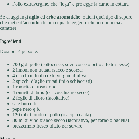
l’olio extravergine, che “lega” e protegge la carne in cottura
Se ci aggiungi
aglio
ed
erbe aromatiche
, ottieni quel tipo di sapore
che mette d’accordo chi ama i piatti leggeri e chi non rinuncia al
carattere.
Ingredienti
Dosi per 4 persone:
700 g di pollo (sottocosce, sovracosce o petto a fette spesse)
2 limoni non trattati (succo e scorza)
4 cucchiai di olio extravergine d’oliva
2 spicchi d’aglio (tritati fini o schiacciati)
1 rametto di rosmarino
4 rametti di timo (o 1 cucchiaino secco)
2 foglie di alloro (facoltative)
sale fino q.b.
pepe nero q.b.
120 ml di brodo di pollo (o acqua calda)
80 ml di vino bianco secco (facoltativo, per forno o padella)
prezzemolo fresco tritato per servire
Metodo