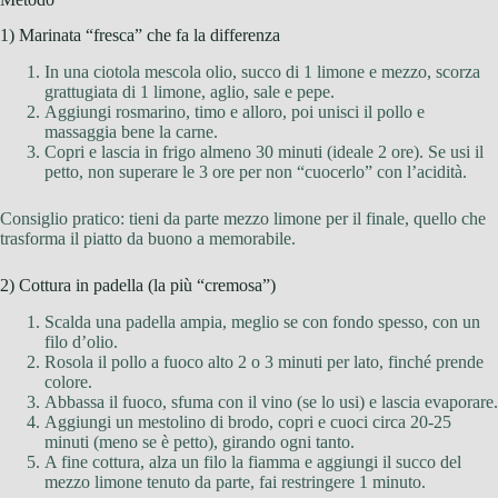
1) Marinata “fresca” che fa la differenza
In una ciotola mescola olio, succo di 1 limone e mezzo, scorza
grattugiata di 1 limone, aglio, sale e pepe.
Aggiungi rosmarino, timo e alloro, poi unisci il pollo e
massaggia bene la carne.
Copri e lascia in frigo almeno 30 minuti (ideale 2 ore). Se usi il
petto, non superare le 3 ore per non “cuocerlo” con l’acidità.
Consiglio pratico: tieni da parte mezzo limone per il finale, quello che
trasforma il piatto da buono a memorabile.
2) Cottura in padella (la più “cremosa”)
Scalda una padella ampia, meglio se con fondo spesso, con un
filo d’olio.
Rosola il pollo a fuoco alto 2 o 3 minuti per lato, finché prende
colore.
Abbassa il fuoco, sfuma con il vino (se lo usi) e lascia evaporare.
Aggiungi un mestolino di brodo, copri e cuoci circa 20-25
minuti (meno se è petto), girando ogni tanto.
A fine cottura, alza un filo la fiamma e aggiungi il succo del
mezzo limone tenuto da parte, fai restringere 1 minuto.