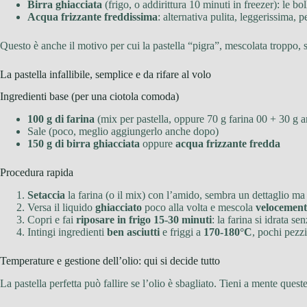
Birra ghiacciata
(frigo, o addirittura 10 minuti in freezer): le bol
Acqua frizzante freddissima
: alternativa pulita, leggerissima, p
Questo è anche il motivo per cui la pastella “pigra”, mescolata troppo,
La pastella infallibile, semplice e da rifare al volo
Ingredienti base (per una ciotola comoda)
100 g di farina
(mix per pastella, oppure 70 g farina 00 + 30 g 
Sale (poco, meglio aggiungerlo anche dopo)
150 g di birra ghiacciata
oppure
acqua frizzante fredda
Procedura rapida
Setaccia
la farina (o il mix) con l’amido, sembra un dettaglio ma 
Versa il liquido
ghiacciato
poco alla volta e mescola
velocement
Copri e fai
riposare in frigo 15-30 minuti
: la farina si idrata 
Intingi ingredienti
ben asciutti
e friggi a
170-180°C
, pochi pezzi
Temperature e gestione dell’olio: qui si decide tutto
La pastella perfetta può fallire se l’olio è sbagliato. Tieni a mente quest