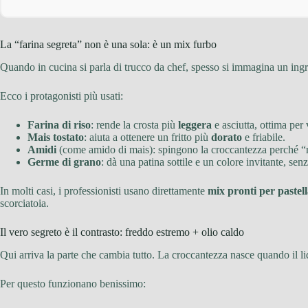
La “farina segreta” non è una sola: è un mix furbo
Quando in cucina si parla di trucco da chef, spesso si immagina un ingre
Ecco i protagonisti più usati:
Farina di riso
: rende la crosta più
leggera
e asciutta, ottima per
Mais tostato
: aiuta a ottenere un fritto più
dorato
e friabile.
Amidi
(come amido di mais): spingono la croccantezza perché “ro
Germe di grano
: dà una patina sottile e un colore invitante, sen
In molti casi, i professionisti usano direttamente
mix pronti per pastel
scorciatoia.
Il vero segreto è il contrasto: freddo estremo + olio caldo
Qui arriva la parte che cambia tutto. La croccantezza nasce quando il liq
Per questo funzionano benissimo: