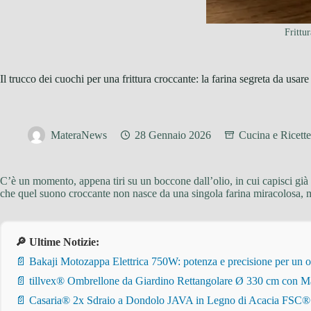
Frittu
Il trucco dei cuochi per una frittura croccante: la farina segreta da usare 
MateraNews
28 Gennaio 2026
Cucina e Ricette
C’è un momento, appena tiri su un boccone dall’olio, in cui capisci già c
che quel suono croccante non nasce da una singola farina miracolosa, 
🔎 Ultime Notizie:
📄 Bakaji Motozappa Elettrica 750W: potenza e precisione per un o
📄 tillvex® Ombrellone da Giardino Rettangolare Ø 330 cm con Ma
📄 Casaria® 2x Sdraio a Dondolo JAVA in Legno di Acacia FSC® – Pi