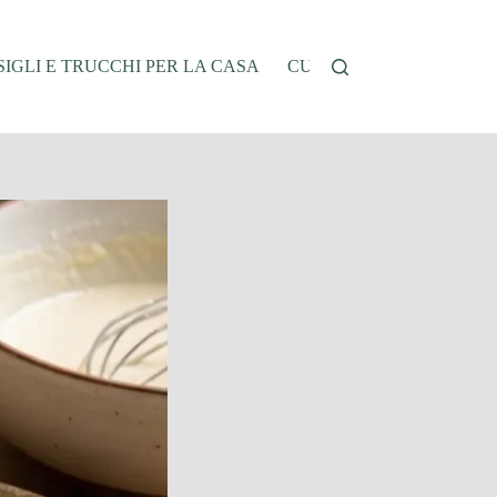
IGLI E TRUCCHI PER LA CASA
CUCINA E RICETTE
G