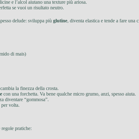
licine e l’alcol aiutano una texture più ariosa.
erfetta se vuoi un risultato neutro.
 spesso delude: sviluppa più
glutine
, diventa elastica e tende a fare una 
amido di mais)
cambia la finezza della crosta.
e
con una forchetta. Va bene qualche micro grumo, anzi, spesso aiuta.
senza diventare “gommosa”.
 per volta.
e regole pratiche: