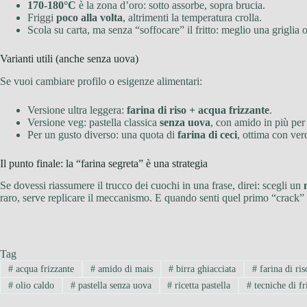
170-180°C
è la zona d’oro: sotto assorbe, sopra brucia.
Friggi
poco alla volta
, altrimenti la temperatura crolla.
Scola su carta, ma senza “soffocare” il fritto: meglio una griglia 
Varianti utili (anche senza uova)
Se vuoi cambiare profilo o esigenze alimentari:
Versione ultra leggera:
farina di riso + acqua frizzante
.
Versione veg: pastella classica
senza uova
, con amido in più per
Per un gusto diverso: una quota di
farina di ceci
, ottima con ver
Il punto finale: la “farina segreta” è una strategia
Se dovessi riassumere il trucco dei cuochi in una frase, direi: scegli un
raro, serve replicare il meccanismo. E quando senti quel primo “crack” sot
Tag
#
acqua frizzante
#
amido di mais
#
birra ghiacciata
#
farina di ris
#
olio caldo
#
pastella senza uova
#
ricetta pastella
#
tecniche di fr