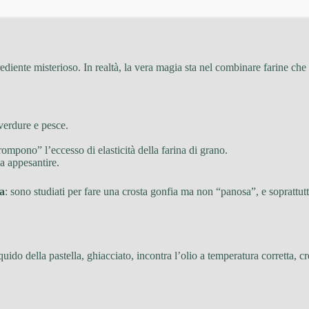
diente misterioso. In realtà, la vera magia sta nel combinare farine che 
 verdure e pesce.
mpono” l’eccesso di elasticità della farina di grano.
za appesantire.
la
: sono studiati per fare una crosta gonfia ma non “panosa”, e soprattut
uido della pastella, ghiacciato, incontra l’olio a temperatura corretta, c