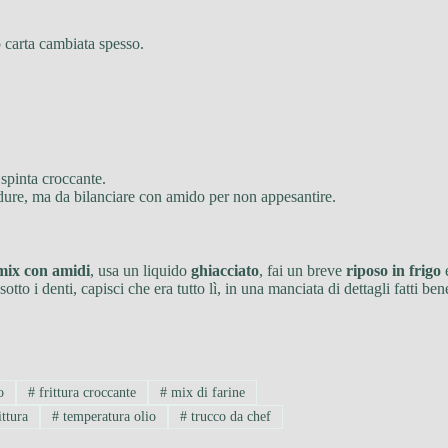
o carta cambiata spesso.
 spinta croccante.
dure, ma da bilanciare con amido per non appesantire.
mix con amidi
, usa un liquido
ghiacciato
, fai un breve
riposo in frigo
e
to i denti, capisci che era tutto lì, in una manciata di dettagli fatti ben
o
#
frittura croccante
#
mix di farine
ittura
#
temperatura olio
#
trucco da chef