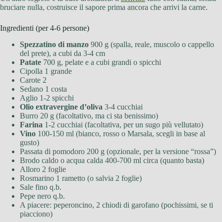
bruciare nulla, costruisce il sapore prima ancora che arrivi la carne.
Ingredienti (per 4-6 persone)
Spezzatino di manzo
900 g (spalla, reale, muscolo o cappello
del prete), a cubi da 3-4 cm
Patate
700 g, pelate e a cubi grandi o spicchi
Cipolla 1 grande
Carote 2
Sedano 1 costa
Aglio 1-2 spicchi
Olio extravergine d’oliva
3-4 cucchiai
Burro 20 g (facoltativo, ma ci sta benissimo)
Farina
1-2 cucchiai (facoltativa, per un sugo più vellutato)
Vino
100-150 ml (bianco, rosso o Marsala, scegli in base al
gusto)
Passata di pomodoro 200 g (opzionale, per la versione “rossa”)
Brodo caldo o acqua calda 400-700 ml circa (quanto basta)
Alloro 2 foglie
Rosmarino 1 rametto (o salvia 2 foglie)
Sale fino q.b.
Pepe nero q.b.
A piacere: peperoncino, 2 chiodi di garofano (pochissimi, se ti
piacciono)