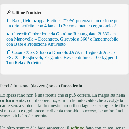
🔎 Ultime Notizie:
📄 Bakaji Motozappa Elettrica 750W: potenza e precisione per
un orto perfetto, con 4 lame da 20 cm e manico ergonomico!
📄 tillvex® Ombrellone da Giardino Rettangolare Ø 330 cm
con Manovella – Decentrato, Girevole a 360° e Impermeabile
con Base e Protezione Antivento
📄 Casaria® 2x Sdraio a Dondolo JAVA in Legno di Acacia
FSC® – Pieghevoli, Eleganti e Resistenti fino a 160 kg per il
Tuo Relax Perfetto
Perché funziona (davvero) solo a
fuoco lento
Lo spezzatino non è una ricetta che si può correre. La magia sta nella
cottura lenta
, con il coperchio, e in un liquido caldo che avvolge la
carne senza violentarla. In questo modo il collagene si scioglie, le fibre
si rilassano e ogni boccone diventa morbido, succoso, “comfort” nel
senso più bello del termine.
Un altro segreto è la base aromatica: il
soffritto
fatto con calma, senza