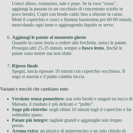
Unisci alloro, rosmarino, sale e pepe. Se la vuoi “rossa”,
aggiungi la passata (o un cucchiaio di concentrato sciolto in
poco brodo). Copri con brodo caldo fino a sfiorare la carne.
Metti il coperchio e cuoci a fiamma bassissima per 60-90 minuti,
mescolando ogni tanto e aggiungendo liquido se serve.
Aggiungi le patate al momento giusto
Quando la carne inizia a cedere alla forchetta, unisci le patate.
Prosegui altri 25-35 minuti, sempre a
fuoco lento
, finché le
patate sono tenere ma non sfatte.
Riposo finale
Spegni, lascia riposare 10 minuti con coperchio socchiuso. Il
sugo si assesta e il piatto cambia faccia.
Varianti e trucchi che cambiano tutto
Versione senza pomodoro
: usa solo brodo e magari un tocco di
Marsala, il risultato è più delicato e “pulito”.
Sugo più ristretto
: negli ultimi 10 minuti togli il coperchio e fai
sobbollire piano.
Patate più integre
: tagliale grandi e aggiungile non troppo
presto.
Aroma extra
: un pizzico di peperoncino o un solo chiodo di