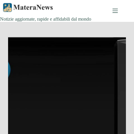
Salta
al
contenuto
Notizie aggiornate, rapide e affidabili dal mondo