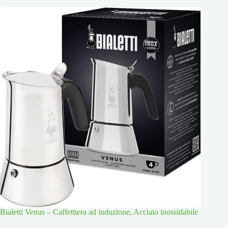
Bialetti Venus – Caffettiera ad induzione, Acciaio inossidabile