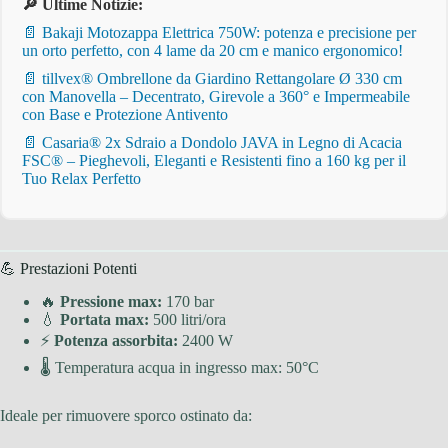
🔎 Ultime Notizie:
📄 Bakaji Motozappa Elettrica 750W: potenza e precisione per
un orto perfetto, con 4 lame da 20 cm e manico ergonomico!
📄 tillvex® Ombrellone da Giardino Rettangolare Ø 330 cm
con Manovella – Decentrato, Girevole a 360° e Impermeabile
con Base e Protezione Antivento
📄 Casaria® 2x Sdraio a Dondolo JAVA in Legno di Acacia
FSC® – Pieghevoli, Eleganti e Resistenti fino a 160 kg per il
Tuo Relax Perfetto
💪 Prestazioni Potenti
🔥
Pressione max:
170 bar
💧
Portata max:
500 litri/ora
⚡
Potenza assorbita:
2400 W
🌡 Temperatura acqua in ingresso max: 50°C
Ideale per rimuovere sporco ostinato da: