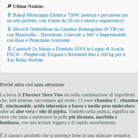
🔎 Ultime Notizie:
📄 Bakaji Motozappa Elettrica 750W: potenza e precisione per
un orto perfetto, con 4 lame da 20 cm e manico ergonomico!
📄 tillvex® Ombrellone da Giardino Rettangolare Ø 330 cm
con Manovella – Decentrato, Girevole a 360° e Impermeabile
con Base e Protezione Antivento
📄 Casaria® 2x Sdraio a Dondolo JAVA in Legno di Acacia
FSC® – Pieghevoli, Eleganti e Resistenti fino a 160 kg per il
Tuo Relax Perfetto
Perché attira così tanta attenzione
La forza di
Florence Siero Viso
sta nella combinazione di ingredienti
che, letti insieme, raccontano già molto. Ci sono
vitamina C
,
vitamina
E
,
niacinamide
,
acido ialuronico a basso e medio peso molecolare
,
oltre ad
aloe vera
e
olio di jojoba
. Tradotto nella pratica, significa un
siero che aiuta a mantenere la pelle
più idratata, morbida e
luminosa
, con una texture leggera e di rapido assorbimento.
È il classico prodotto che si inserisce bene in una skincare semplice,