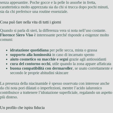
senza appesantire. Poche gocce e la pelle lo assorbe in fretta,
caratteristica molto apprezzata sia da chi si trucca dopo pochi minuti,
sia da chi preferisce una routine essenziale.
Cosa può fare nella vita di tutti i giorni
Quando si parla di sieri, la differenza vera si nota nell’uso costante.
Florence Siero Viso
è interessante perché risponde a esigenze molto
comuni:
idratazione quotidiana
per pelle secca, mista o grassa
supporto alla luminosità
in caso di incarnato spento
aiuto cosmetico su macchie e segni
grazie agli antiossidanti
cura del contorno occhi
, utile quando la zona appare affaticata
buona compatibilità con dermaroller
, se usato correttamente e
secondo le proprie abitudini skincare
La presenza della niacinamide è spesso osservata con interesse anche
da chi nota pori dilatati o imperfezioni, mentre l’acido ialuronico
contribuisce a trattenere l’idratazione superficiale, regalando un aspetto
più disteso.
Un profilo che ispira fiducia