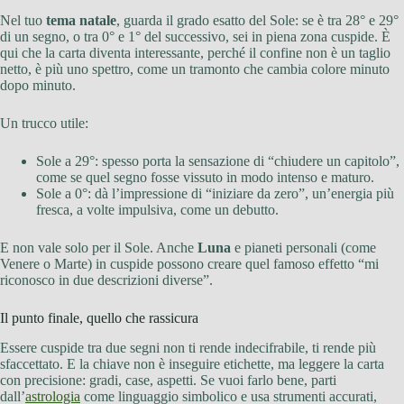
Nel tuo
tema natale
, guarda il grado esatto del Sole: se è tra 28° e 29°
di un segno, o tra 0° e 1° del successivo, sei in piena zona cuspide. È
qui che la carta diventa interessante, perché il confine non è un taglio
netto, è più uno spettro, come un tramonto che cambia colore minuto
dopo minuto.
Un trucco utile:
Sole a 29°: spesso porta la sensazione di “chiudere un capitolo”,
come se quel segno fosse vissuto in modo intenso e maturo.
Sole a 0°: dà l’impressione di “iniziare da zero”, un’energia più
fresca, a volte impulsiva, come un debutto.
E non vale solo per il Sole. Anche
Luna
e pianeti personali (come
Venere o Marte) in cuspide possono creare quel famoso effetto “mi
riconosco in due descrizioni diverse”.
Il punto finale, quello che rassicura
Essere cuspide tra due segni non ti rende indecifrabile, ti rende più
sfaccettato. E la chiave non è inseguire etichette, ma leggere la carta
con precisione: gradi, case, aspetti. Se vuoi farlo bene, parti
dall’
astrologia
come linguaggio simbolico e usa strumenti accurati,