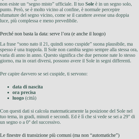
non esiste un “segno misto” ufficiale. Il tuo
Sole
è in un segno solo,
punto. Però, se è molto vicino al confine, è normale percepire
sfumature del segno vicino, come se il carattere avesse una doppia
luce, più complessa e meno prevedibile.
Perché non basta la data: serve l’ora (e anche il luogo)
La frase “sono nato il 21, quindi sono cuspide” suona plausibile, ma
spesso è una trappola. Il Sole non cambia segno sempre alla stessa ora,
varia di anno in anno. Questo significa che due persone nate lo stesso
giorno, ma in orari diversi, possono avere il Sole in segni differenti.
Per capire davvero se sei cuspide, ti servono:
data di nascita
ora precisa
luogo
(città)
Con questi dati si calcola matematicamente la posizione del Sole nel
tuo tema, in gradi, minuti e secondi. Ed è lì che si vede se sei a 29° di
un segno o a 0° del successivo.
Le finestre di transizione più comuni (ma non “automatiche”)