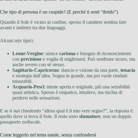
Che tipo di persona è un cuspide? (E perché ti senti “ibrido”)
Quando il Sole è vicino al confine, spesso il carattere sembra fare
avanti e indietro tra due linguaggi.
Alcuni mix tipici:
Leone-Vergine
: unisce
carisma
e bisogno di riconoscimento
con
precisione
e voglia di migliorarsi. Può sembrare sicuro, ma
anche severo con sé stesso.
Sagittario-Capricorno
: slancio e visione da una parte,
tenacia
e strategia dall’altra. Sogna in grande, ma poi vuole risultati
misurabili.
Acquario-Pesci
: mente aperta e originale, più una sensibilità
quasi artistica. Spesso è empatico, intuitivo, ma rischia di
perdersi nelle sensazioni.
E se ti stai chiedendo “allora qual è il mio vero segno?”, la risposta è:
quello dove si trova il Sole. Il resto sono
sfumature
, non un doppio
passaporto zodiacale.
Come leggerlo nel tema natale, senza confondersi