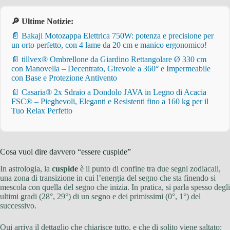
🔎 Ultime Notizie:
📄 Bakaji Motozappa Elettrica 750W: potenza e precisione per
un orto perfetto, con 4 lame da 20 cm e manico ergonomico!
📄 tillvex® Ombrellone da Giardino Rettangolare Ø 330 cm
con Manovella – Decentrato, Girevole a 360° e Impermeabile
con Base e Protezione Antivento
📄 Casaria® 2x Sdraio a Dondolo JAVA in Legno di Acacia
FSC® – Pieghevoli, Eleganti e Resistenti fino a 160 kg per il
Tuo Relax Perfetto
Cosa vuol dire davvero “essere cuspide”
In astrologia, la
cuspide
è il punto di confine tra due segni zodiacali,
una zona di transizione in cui l’energia del segno che sta finendo si
mescola con quella del segno che inizia. In pratica, si parla spesso degli
ultimi gradi (28°, 29°) di un segno e dei primissimi (0°, 1°) del
successivo.
Qui arriva il dettaglio che chiarisce tutto, e che di solito viene saltato: