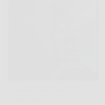
Capita spesso di uscire di casa al mattino con il
telefono al 100% e ritrovarsi già nel pomeriggio a
cercare una presa. Xiaomi POCO C85 nasce proprio
per chi vuole uno smartphone affidabile ogni giorno,
senza ansia da batteria scarica…