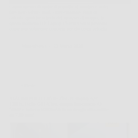
Capita spesso di aprire il portatile al mattino e voler
fare tutto subito, mail, videochiamate, fogli di
calcolo, qualche scheda del browser di troppo. In
questi momenti HP Laptop 15-fc0016sl si presenta
come una soluzione concreta per chi cerca velocità,
…
MateraNews
22 Marzo 2026
Offerte
XIAOMI POCO C85 8+256GB: display 6,9″
120Hz, Helio G81-Ultra, doppia fotocamera AI
50MP e batteria 6000mAh in un design ultra-sottile
da 7,99 mm!