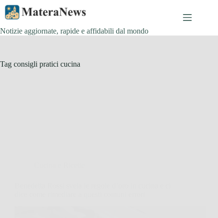
Salta
al
contenuto
Notizie aggiornate, rapide e affidabili dal mondo
Tag
consigli pratici cucina
Cucina e Ricette
Benedetta Rossi svela le regole d’oro in cucina e ci
dice come rimediare a questi comuni errori