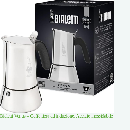
Bialetti Venus – Caffettiera ad induzione, Acciaio inossidabile