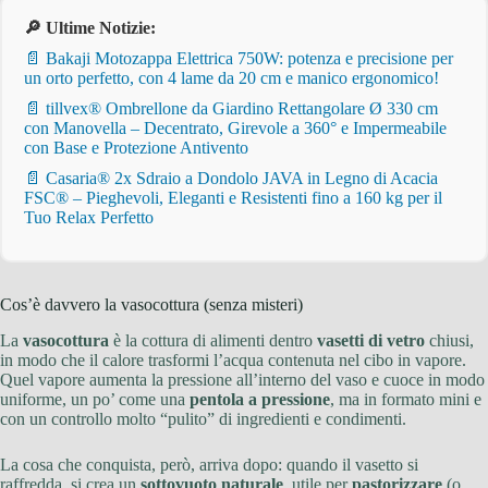
🔎 Ultime Notizie:
📄 Bakaji Motozappa Elettrica 750W: potenza e precisione per
un orto perfetto, con 4 lame da 20 cm e manico ergonomico!
📄 tillvex® Ombrellone da Giardino Rettangolare Ø 330 cm
con Manovella – Decentrato, Girevole a 360° e Impermeabile
con Base e Protezione Antivento
📄 Casaria® 2x Sdraio a Dondolo JAVA in Legno di Acacia
FSC® – Pieghevoli, Eleganti e Resistenti fino a 160 kg per il
Tuo Relax Perfetto
Cos’è davvero la vasocottura (senza misteri)
La
vasocottura
è la cottura di alimenti dentro
vasetti di vetro
chiusi,
in modo che il calore trasformi l’acqua contenuta nel cibo in vapore.
Quel vapore aumenta la pressione all’interno del vaso e cuoce in modo
uniforme, un po’ come una
pentola a pressione
, ma in formato mini e
con un controllo molto “pulito” di ingredienti e condimenti.
La cosa che conquista, però, arriva dopo: quando il vasetto si
raffredda, si crea un
sottovuoto naturale
, utile per
pastorizzare
(o,