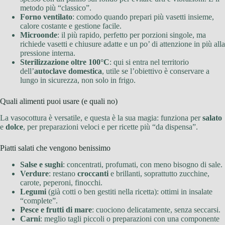
metodo più “classico”.
Forno ventilato
: comodo quando prepari più vasetti insieme,
calore costante e gestione facile.
Microonde
: il più rapido, perfetto per porzioni singole, ma
richiede vasetti e chiusure adatte e un po’ di attenzione in più alla
pressione interna.
Sterilizzazione oltre 100°C
: qui si entra nel territorio
dell’
autoclave domestica
, utile se l’obiettivo è conservare a
lungo in sicurezza, non solo in frigo.
Quali alimenti puoi usare (e quali no)
La vasocottura è versatile, e questa è la sua magia: funziona per
salato
e
dolce
, per preparazioni veloci e per ricette più “da dispensa”.
Piatti salati che vengono benissimo
Salse e sughi
: concentrati, profumati, con meno bisogno di sale.
Verdure
: restano
croccanti
e brillanti, soprattutto zucchine,
carote, peperoni, finocchi.
Legumi
(già cotti o ben gestiti nella ricetta): ottimi in insalate
“complete”.
Pesce e frutti di mare
: cuociono delicatamente, senza seccarsi.
Carni
: meglio tagli piccoli o preparazioni con una componente