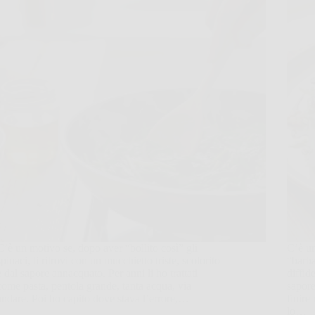
C’è un motivo se, dopo aver “bollito così” gli
C’è u
spinaci, ti ritrovi con un mucchietto triste, scolorito
“barba
e dal sapore annacquato. Per anni li ho trattati
diffid
come pasta, pentola grande, tanta acqua, via
sapore
andare. Poi ho capito dove stava l’errore,…
finire
lo…