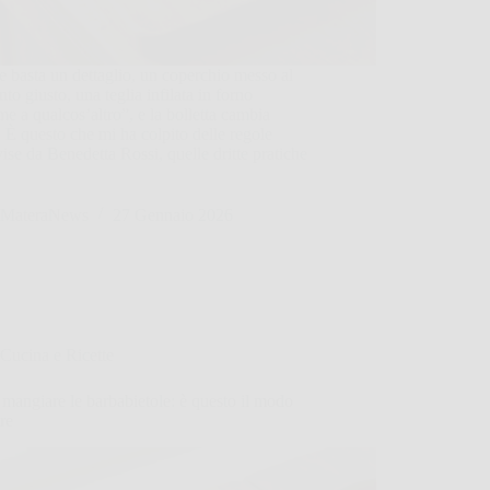
e basta un dettaglio, un coperchio messo al
o giusto, una teglia infilata in forno
me a qualcos’altro”, e la bolletta cambia
. È questo che mi ha colpito delle regole
ise da Benedetta Rossi, quelle dritte pratiche
MateraNews
27 Gennaio 2026
Cucina e Ricette
angiare le barbabietole: è questo il modo
re