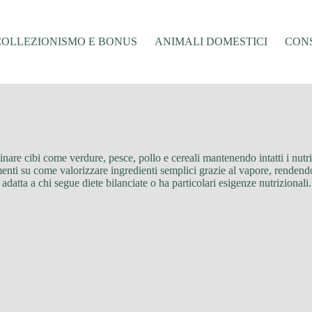
COLLEZIONISMO E BONUS
ANIMALI DOMESTICI
CONS
nare cibi come verdure, pesce, pollo e cereali mantenendo intatti i nutrien
menti su come valorizzare ingredienti semplici grazie al vapore, rendendo 
 adatta a chi segue diete bilanciate o ha particolari esigenze nutrizionali