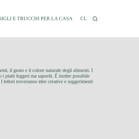
IGLI E TRUCCHI PER LA CASA
CUCINA E RICETTE
G
ti, il gusto e il colore naturale degli alimenti. I
i piatti leggeri ma saporiti. È inoltre possibile
. I lettori troveranno idee creative e suggerimenti