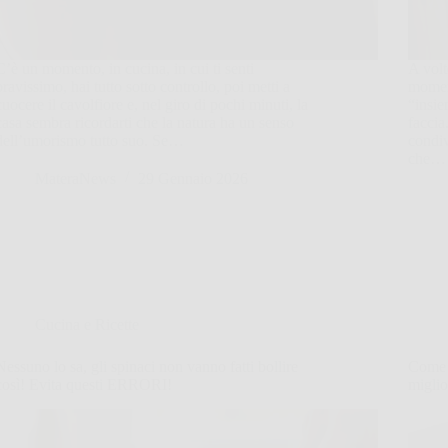
C’è un momento, in cucina, in cui ti senti
A volt
bravissimo, hai tutto sotto controllo, poi metti a
moment
cuocere il cavolfiore e, nel giro di pochi minuti, la
“insie
casa sembra ricordarti che la natura ha un senso
faccia
dell’umorismo tutto suo. Se…
condiv
che…
MateraNews
29 Gennaio 2026
Cucina e Ricette
Nessuno lo sa, gli spinaci non vanno fatti bollire
Come m
così! Evita questi ERRORI!
miglio