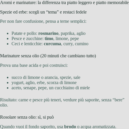
Aromi e marinature: la differenza tra piatto leggero e piatto memorabile
Spezie ed erbe: scegli un “tema” e restaci fedele
Per non fare confusione, pensa a terne semplici:
Patate e pollo:
rosmarino
, paprika, aglio
Pesce e zucchine:
timo
, limone, pepe
Ceci e lenticchie:
curcuma
, curry, cumino
Marinature senza olio (20 minuti che cambiano tutto)
Prova una base acida e poi costruisci:
succo di limone o arancia, spezie, sale
yogurt, aglio, erbe, scorza di limone
aceto, senape, pepe, un cucchiaino di miele
Risultato: carne e pesce più teneri, verdure più saporite, senza “bere”
olio.
Rosolare senza olio: sì, si può
Quando vuoi il fondo saporito, usa
brodo
o acqua aromatizzata.