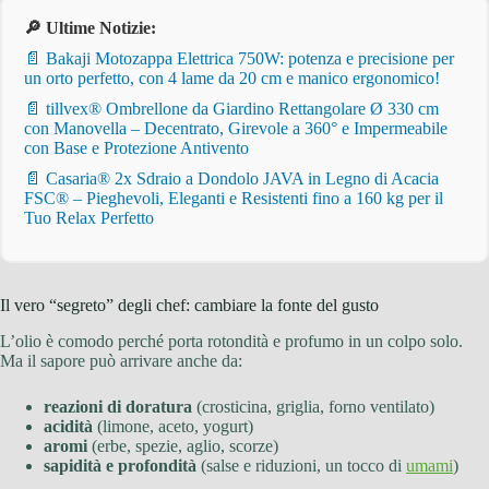
🔎 Ultime Notizie:
📄 Bakaji Motozappa Elettrica 750W: potenza e precisione per
un orto perfetto, con 4 lame da 20 cm e manico ergonomico!
📄 tillvex® Ombrellone da Giardino Rettangolare Ø 330 cm
con Manovella – Decentrato, Girevole a 360° e Impermeabile
con Base e Protezione Antivento
📄 Casaria® 2x Sdraio a Dondolo JAVA in Legno di Acacia
FSC® – Pieghevoli, Eleganti e Resistenti fino a 160 kg per il
Tuo Relax Perfetto
Il vero “segreto” degli chef: cambiare la fonte del gusto
L’olio è comodo perché porta rotondità e profumo in un colpo solo.
Ma il sapore può arrivare anche da:
reazioni di doratura
(crosticina, griglia, forno ventilato)
acidità
(limone, aceto, yogurt)
aromi
(erbe, spezie, aglio, scorze)
sapidità e profondità
(salse e riduzioni, un tocco di
umami
)