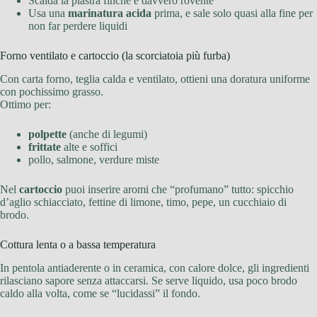
Scalda la piastra finché è davvero rovente
Usa una
marinatura acida
prima, e sale solo quasi alla fine per
non far perdere liquidi
Forno ventilato e cartoccio (la scorciatoia più furba)
Con carta forno, teglia calda e ventilato, ottieni una doratura uniforme
con pochissimo grasso.
Ottimo per:
polpette
(anche di legumi)
frittate
alte e soffici
pollo, salmone, verdure miste
Nel
cartoccio
puoi inserire aromi che “profumano” tutto: spicchio
d’aglio schiacciato, fettine di limone, timo, pepe, un cucchiaio di
brodo.
Cottura lenta o a bassa temperatura
In pentola antiaderente o in ceramica, con calore dolce, gli ingredienti
rilasciano sapore senza attaccarsi. Se serve liquido, usa poco brodo
caldo alla volta, come se “lucidassi” il fondo.