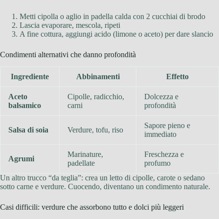
Metti cipolla o aglio in padella calda con 2 cucchiai di brodo
Lascia evaporare, mescola, ripeti
A fine cottura, aggiungi acido (limone o aceto) per dare slancio
Condimenti alternativi che danno profondità
Ingrediente
Abbinamenti
Effetto
Aceto
Cipolle, radicchio,
Dolcezza e
balsamico
carni
profondità
Sapore pieno e
Salsa di soia
Verdure, tofu, riso
immediato
Marinature,
Freschezza e
Agrumi
padellate
profumo
Un altro trucco “da teglia”: crea un letto di cipolle, carote o sedano
sotto carne e verdure. Cuocendo, diventano un condimento naturale.
Casi difficili: verdure che assorbono tutto e dolci più leggeri