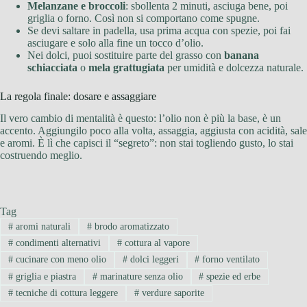
Melanzane e broccoli
: sbollenta 2 minuti, asciuga bene, poi
griglia o forno. Così non si comportano come spugne.
Se devi saltare in padella, usa prima acqua con spezie, poi fai
asciugare e solo alla fine un tocco d’olio.
Nei dolci, puoi sostituire parte del grasso con
banana
schiacciata
o
mela grattugiata
per umidità e dolcezza naturale.
La regola finale: dosare e assaggiare
Il vero cambio di mentalità è questo: l’olio non è più la base, è un
accento. Aggiungilo poco alla volta, assaggia, aggiusta con acidità, sale
e aromi. È lì che capisci il “segreto”: non stai togliendo gusto, lo stai
costruendo meglio.
Tag
#
aromi naturali
#
brodo aromatizzato
#
condimenti alternativi
#
cottura al vapore
#
cucinare con meno olio
#
dolci leggeri
#
forno ventilato
#
griglia e piastra
#
marinature senza olio
#
spezie ed erbe
#
tecniche di cottura leggere
#
verdure saporite