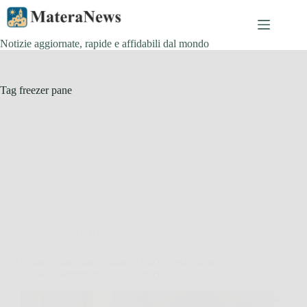
Salta
al
contenuto
Notizie aggiornate, rapide e affidabili dal mondo
Tag
freezer pane
Cucina e Ricette
Come conservare il pane: il trucco perfetto per
trovarlo sempre morbido e fresco