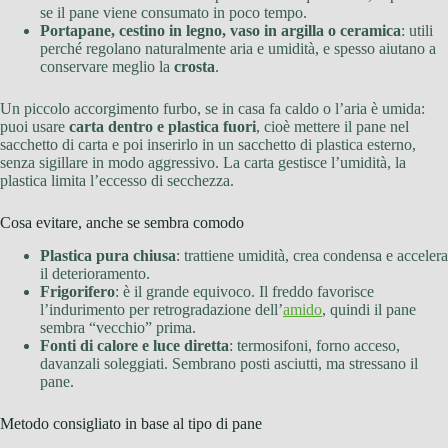
se il pane viene consumato in poco tempo.
Portapane, cestino in legno, vaso in argilla o ceramica
: utili
perché regolano naturalmente aria e umidità, e spesso aiutano a
conservare meglio la
crosta
.
Un piccolo accorgimento furbo, se in casa fa caldo o l’aria è umida:
puoi usare
carta dentro e plastica fuori
, cioè mettere il pane nel
sacchetto di carta e poi inserirlo in un sacchetto di plastica esterno,
senza sigillare in modo aggressivo. La carta gestisce l’umidità, la
plastica limita l’eccesso di secchezza.
Cosa evitare, anche se sembra comodo
Plastica pura chiusa
: trattiene umidità, crea condensa e accelera
il deterioramento.
Frigorifero
: è il grande equivoco. Il freddo favorisce
l’indurimento per retrogradazione dell’
amido
, quindi il pane
sembra “vecchio” prima.
Fonti di calore e luce diretta
: termosifoni, forno acceso,
davanzali soleggiati. Sembrano posti asciutti, ma stressano il
pane.
Metodo consigliato in base al tipo di pane