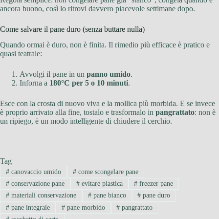
ancora buono, così lo ritrovi davvero piacevole settimane dopo.
Come salvare il pane duro (senza buttare nulla)
Quando ormai è duro, non è finita. Il rimedio più efficace è pratico e
quasi teatrale:
Avvolgi il pane in un
panno umido
.
Inforna a
180°C per 5 o 10 minuti
.
Esce con la crosta di nuovo viva e la mollica più morbida. E se invece
è proprio arrivato alla fine, tostalo e trasformalo in
pangrattato
: non è
un ripiego, è un modo intelligente di chiudere il cerchio.
Tag
#
canovaccio umido
#
come scongelare pane
#
conservazione pane
#
evitare plastica
#
freezer pane
#
materiali conservazione
#
pane bianco
#
pane duro
#
pane integrale
#
pane morbido
#
pangrattato