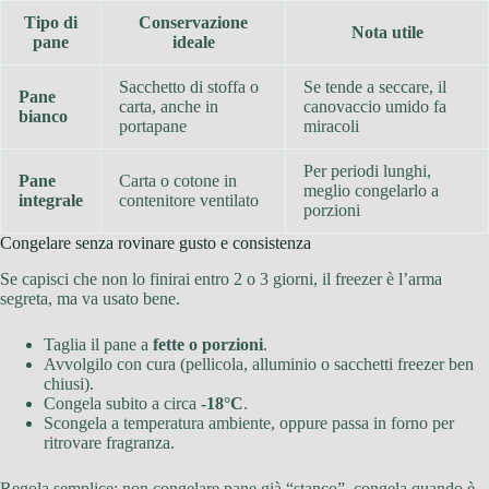
Tipo di
Conservazione
Nota utile
pane
ideale
Sacchetto di stoffa o
Se tende a seccare, il
Pane
carta, anche in
canovaccio umido fa
bianco
portapane
miracoli
Per periodi lunghi,
Pane
Carta o cotone in
meglio congelarlo a
integrale
contenitore ventilato
porzioni
Congelare senza rovinare gusto e consistenza
Se capisci che non lo finirai entro 2 o 3 giorni, il freezer è l’arma
segreta, ma va usato bene.
Taglia il pane a
fette o porzioni
.
Avvolgilo con cura (pellicola, alluminio o sacchetti freezer ben
chiusi).
Congela subito a circa
-18°C
.
Scongela a temperatura ambiente, oppure passa in forno per
ritrovare fragranza.
Regola semplice: non congelare pane già “stanco”, congela quando è