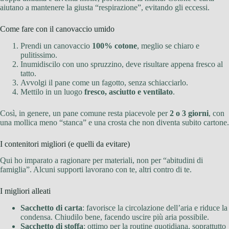
aiutano a mantenere la giusta “respirazione”, evitando gli eccessi.
Come fare con il canovaccio umido
Prendi un canovaccio
100% cotone
, meglio se chiaro e
pulitissimo.
Inumidiscilo con uno spruzzino, deve risultare appena fresco al
tatto.
Avvolgi il pane come un fagotto, senza schiacciarlo.
Mettilo in un luogo
fresco, asciutto e ventilato
.
Così, in genere, un pane comune resta piacevole per
2 o 3 giorni
, con
una mollica meno “stanca” e una crosta che non diventa subito cartone.
I contenitori migliori (e quelli da evitare)
Qui ho imparato a ragionare per materiali, non per “abitudini di
famiglia”. Alcuni supporti lavorano con te, altri contro di te.
I migliori alleati
Sacchetto di carta
: favorisce la circolazione dell’aria e riduce la
condensa. Chiudilo bene, facendo uscire più aria possibile.
Sacchetto di stoffa
: ottimo per la routine quotidiana, soprattutto