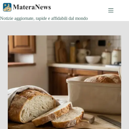
Salta
al
contenuto
Notizie aggiornate, rapide e affidabili dal mondo