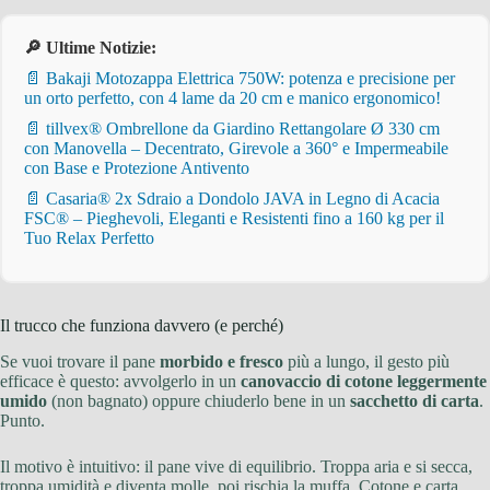
🔎 Ultime Notizie:
📄 Bakaji Motozappa Elettrica 750W: potenza e precisione per
un orto perfetto, con 4 lame da 20 cm e manico ergonomico!
📄 tillvex® Ombrellone da Giardino Rettangolare Ø 330 cm
con Manovella – Decentrato, Girevole a 360° e Impermeabile
con Base e Protezione Antivento
📄 Casaria® 2x Sdraio a Dondolo JAVA in Legno di Acacia
FSC® – Pieghevoli, Eleganti e Resistenti fino a 160 kg per il
Tuo Relax Perfetto
Il trucco che funziona davvero (e perché)
Se vuoi trovare il pane
morbido e fresco
più a lungo, il gesto più
efficace è questo: avvolgerlo in un
canovaccio di cotone leggermente
umido
(non bagnato) oppure chiuderlo bene in un
sacchetto di carta
.
Punto.
Il motivo è intuitivo: il pane vive di equilibrio. Troppa aria e si secca,
troppa umidità e diventa molle, poi rischia la muffa. Cotone e carta