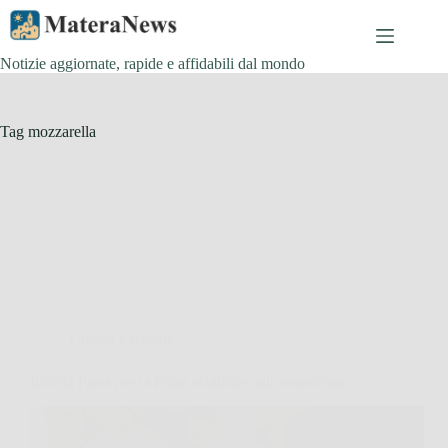
Salta
al
contenuto
Notizie aggiornate, rapide e affidabili dal mondo
Tag
mozzarella
Cucina e Ricette
Ricetta Pasta per la Pizza originale, alla napoletana