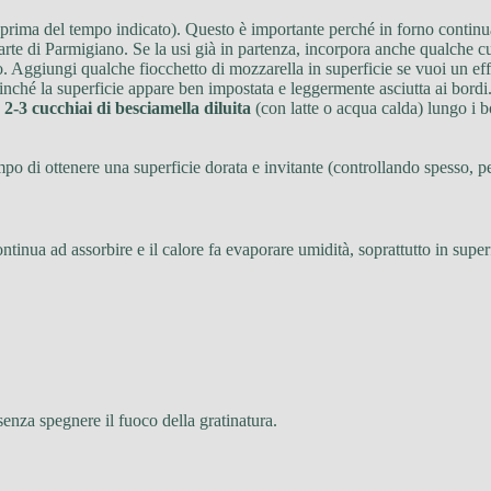
 prima del tempo indicato). Questo è importante perché in forno continua
rte di Parmigiano. Se la usi già in partenza, incorpora anche qualche cu
o. Aggiungi qualche fiocchetto di mozzarella in superficie se vuoi un effe
finché la superficie appare ben impostata e leggermente asciutta ai bordi
a
2-3 cucchiai di besciamella diluita
(con latte o acqua calda) lungo i b
mpo di ottenere una superficie dorata e invitante (controllando spesso, per
tinua ad assorbire e il calore fa evaporare umidità, soprattutto in superf
enza spegnere il fuoco della gratinatura.