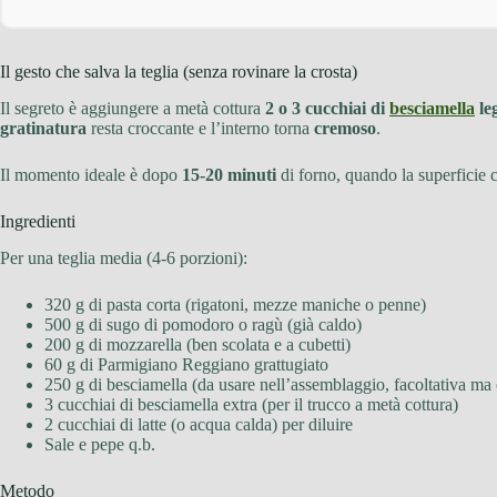
Il gesto che salva la teglia (senza rovinare la crosta)
Il segreto è aggiungere a metà cottura
2 o 3 cucchiai di
besciamella
le
gratinatura
resta croccante e l’interno torna
cremoso
.
Il momento ideale è dopo
15-20 minuti
di forno, quando la superficie c
Ingredienti
Per una teglia media (4-6 porzioni):
320 g di pasta corta (rigatoni, mezze maniche o penne)
500 g di sugo di pomodoro o ragù (già caldo)
200 g di mozzarella (ben scolata e a cubetti)
60 g di Parmigiano Reggiano grattugiato
250 g di besciamella (da usare nell’assemblaggio, facoltativa ma 
3 cucchiai di besciamella extra (per il trucco a metà cottura)
2 cucchiai di latte (o acqua calda) per diluire
Sale e pepe q.b.
Metodo