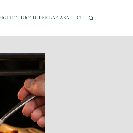
IGLI E TRUCCHI PER LA CASA
CUCINA E RICETTE
G