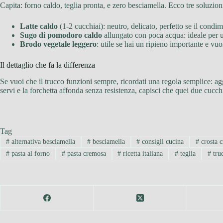
Capita: forno caldo, teglia pronta, e zero besciamella. Ecco tre soluzion
Latte caldo
(1-2 cucchiai): neutro, delicato, perfetto se il condim
Sugo di pomodoro caldo
allungato con poca acqua: ideale per un
Brodo vegetale leggero
: utile se hai un ripieno importante e vuo
Il dettaglio che fa la differenza
Se vuoi che il trucco funzioni sempre, ricordati una regola semplice: a
servi e la forchetta affonda senza resistenza, capisci che quei due cucc
Tag
#
alternativa besciamella
#
besciamella
#
consigli cucina
#
crosta c
#
pasta al forno
#
pasta cremosa
#
ricetta italiana
#
teglia
#
tru