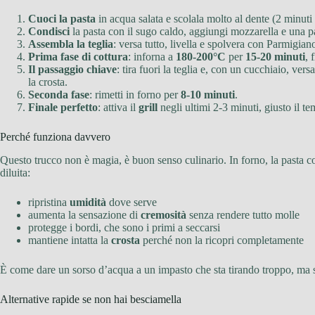
Cuoci la pasta
in acqua salata e scolala molto al dente (2 minuti
Condisci
la pasta con il sugo caldo, aggiungi mozzarella e una pa
Assembla la teglia
: versa tutto, livella e spolvera con Parmigian
Prima fase di cottura
: inforna a
180-200°C
per
15-20 minuti
, 
Il passaggio chiave
: tira fuori la teglia e, con un cucchiaio, vers
la crosta.
Seconda fase
: rimetti in forno per
8-10 minuti
.
Finale perfetto
: attiva il
grill
negli ultimi 2-3 minuti, giusto il te
Perché funziona davvero
Questo trucco non è magia, è buon senso culinario. In forno, la pasta con
diluita:
ripristina
umidità
dove serve
aumenta la sensazione di
cremosità
senza rendere tutto molle
protegge i bordi, che sono i primi a seccarsi
mantiene intatta la
crosta
perché non la ricopri completamente
È come dare un sorso d’acqua a un impasto che sta tirando troppo, ma s
Alternative rapide se non hai besciamella