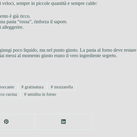
i veloci, sempre in piccole quantità e sempre calde:
ento è già ricco.
a pasta “rossa”, rinforza il sapore.
i alleggerire.
ggiungi poco liquido, ma nel punto giusto. La pasta al forno deve resta
hiai messi al momento giusto erano il vero ingrediente segreto.
roccante
#
gratinatura
#
mozzarella
cco cucina
#
umidita in forno